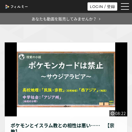
tog
LOGIN / 登録
nav
あなたも動画を販売してみませんか？
08:22
ポケモンとイスラム教との相性は悪い…… 【宗
教】