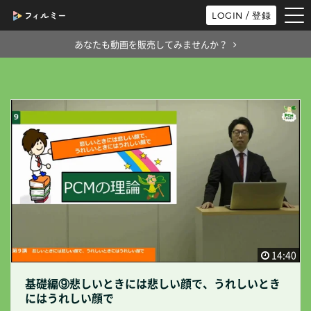
tog
LOGIN / 登録
nav
あなたも動画を販売してみませんか？
14:40
基礎編⑨悲しいときには悲しい顔で、うれしいとき
にはうれしい顔で