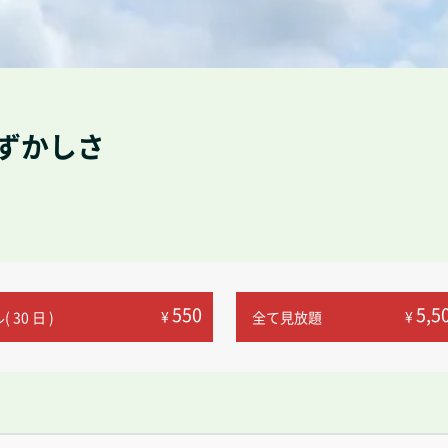
ずかしさ
550
5,5
¥
¥
 30 日 )
全て見放題