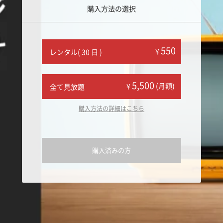
購入方法の選択
550
¥
レンタル( 30 日 )
5,500
(月額)
¥
全て見放題
購入方法の詳細はこちら
購入済みの方