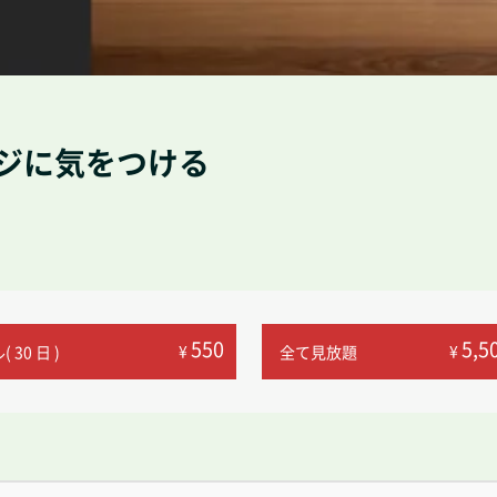
ジに気をつける
550
5,5
¥
¥
 30 日 )
全て見放題