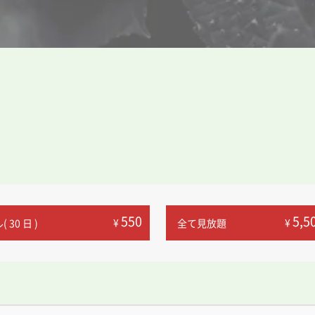
550
5,5
¥
¥
 30 日 )
全て見放題