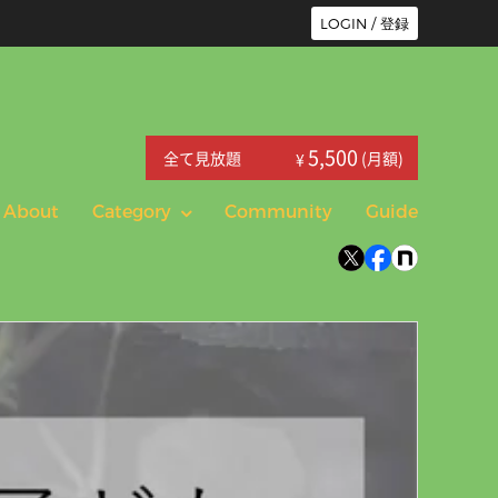
LOGIN / 登録
5,500
全て見放題
(月額)
¥
About
Category
Community
Guide