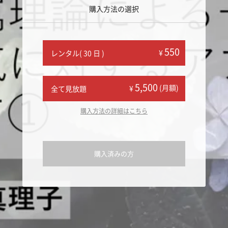
購入方法の選択
550
¥
レンタル( 30 日 )
5,500
(月額)
¥
全て見放題
購入方法の詳細はこちら
購入済みの方