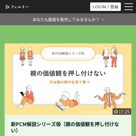
tog
LOGIN / 登録
nav
あなたも動画を販売してみませんか？
17:25
新PCM解説シリーズ⑭（親の価値観を押し付けな
い）