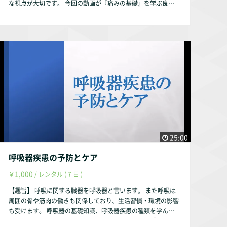
な視点が大切です。 今回の動画が『痛みの基礎』を学ぶ良い
ion/『一般社団法人 日本褥瘡学会、褥瘡の治療について(下記U
機会になれば幸いです。 【動画の内容】 ①痛みに関するメカ
RL)』 https://www.jspu.org/general/cure/ 【動画配信期間】
ニズム 痛みの種類 痛みを感じるメカニズム 痛みを鎮め
動画配信後、最大1年間とします。（理由は趣旨説明動画をご
るメカニズム ②痛みに対するケア 急性痛に対してのケア
参照ください。） 作成者・弊社の判断により1年未満でも削除
慢性痛に対してのケア 【お試し視聴希望の方へ】 YouTubeに
する事はあります。
て動画の一部をお試し動画として配信しております。 https://
youtu.be/DnC5O3KxPE8 【作成者】 株式会社occasione 代表
取締役 福山 茂 【資格】 理学療法士 福祉住環境コーディネー
ター2級 【自己紹介】 このサルース・インパラーレの企画・運
営を行っております。 会社設立以前は理学療法士として療養
型病院・訪問看護ステーション・クリニックで勤務していまし
た。 【参考文献】 『細田多穂 ・柳沢 健 編、理学療法ハンド
ブック 第１巻 理学療法の基礎と評価改定 第3版、協同医書出
版社、2000年』 『渡辺正仁・早崎 華・由留木裕子 著、痛み
25:00
のメカニズムと鎮痛／保健医療学雑誌 8 (1)、保健医療学学
会、2017年』 『黒澤美枝子 著、痛みの生理学／理学療法科
呼吸器疾患の予防とケア
学・第15巻第3号、理学療法科学学会、2000年』 『松原貴
1,000
￥
/ レンタル ( 7 日 )
子・肥田朋子・田崎洋光 著、痛みのメカニズムと理学療法～
痛みの可塑性と慢性痛～／愛知県理学療法士会誌第19巻第2
【趣旨】 呼吸に関する臓器を呼吸器と言います。 また呼吸は
号、2007年』 『小川 龍 著、疼痛の発生機序─交感神経の
周囲の骨や筋肉の働きも関係しており、生活習慣・環境の影響
役割─／日本腰痛会誌，7（1）、日本腰痛学会、2001年』
も受けます。 呼吸器の基礎知識、呼吸器疾患の種類を学ん
『肥田朋子・松原貴子・田崎洋光 著、痛みのメカニズムと理
で、呼吸器疾患の予防とケアに繋がれば幸いです。 【動画の
学療法～痛みについて理解を深めよう～／愛知県理学療法士会