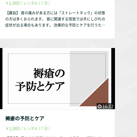
1,000
￥
/ レンタル ( 7 日 )
【趣旨】 首の痛みがある方には「ストレートネック」の状態
の方は多くおられます。 首に関連する怪我では手にしびれの
症状が出る場合もあります。 効果的な予防とケアを行うため
に、解剖学・運動学を基にして説明いたします。 【動画の内
容】 ①首に関連する解剖学・運動学 首に関連する関節 首
に関連する筋肉 ②首の痛みの予防とケア 首の代表的な怪我
首の痛みの予防とケア 【お試し視聴希望の方へ】 YouTube
にて動画の一部をお試し動画として配信しております。 http
s://youtu.be/2qjRDtSAIaU 【作成者】 株式会社occasione 代
表取締役 福山 茂 【資格】 理学療法士 福祉住環境コーディネ
ーター2級 【自己紹介】 このサルース・インパラーレの企画・
運営を行っております。 会社設立以前は理学療法士として療
養型病院・訪問看護ステーション・クリニックで勤務していま
した。 クリニックでは整形外科の疾患を中心に担当していま
した。 【参考文献】 『中村隆一・齋藤宏・長崎浩 著、基礎運
動学 第6版、医歯薬出版株式会社、2003年』 『Donald A.Neu
16:12
mann 原著、嶋田 智明・平田 総一郎 翻訳、筋骨格系のキネ
シオロジー、医歯薬出版株式会社、2005年』 『糸満盛憲・早
褥瘡の予防とケア
乙女紘一・守屋秀繁 編、整形外科学 第3版、南山堂、2006
1,000
￥
/ レンタル ( 7 日 )
年』 『川崎洋二・高島孝之 著、頚椎疾患の理学療法における
姿勢へのアプローチ／理学療法33巻2号、メディカルプレス、