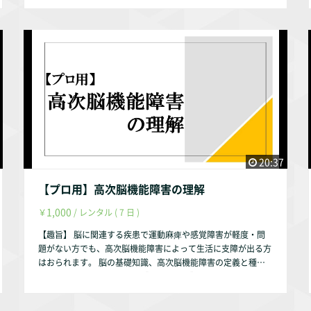
①肘関節と前腕の解剖学・運動学 肘関節・前腕の骨 肘関
general/about-dm/040/050/05.html 【動画配信期間】 動画
節・前腕の筋肉 肘関節・前腕の運動学 ②肘関節痛の予防と
配信後、最大1年間とします。（理由は趣旨説明動画をご参照
ケア 肘関節の代表的な怪我 肘関節痛の予防とケア 【お試
ください。） 作成者・弊社の判断により1年未満でも削除する
し視聴希望の方へ】 YouTubeにて動画の一部をお試し動画と
事はあります。
して配信しております。 https://youtu.be/zOPGQ5ex4eE
【作成者】 株式会社occasione 代表取締役 福山 茂 【資格】
理学療法士 福祉住環境コーディネーター2級 【自己紹介】 こ
のサルース・インパラーレの企画・運営を行っております。
会社設立以前は理学療法士として療養型病院・訪問看護ステー
ション・クリニックで勤務していました。 クリニックでは整
形外科の疾患を中心に担当していました。 【参考文献】 『中
村隆一・齋藤宏・長崎浩 著、基礎運動学 第6版、医歯薬出版、
20:37
2003年』 『Donald A.Neumann 原著、嶋田 智明・平田 総一
郎 翻訳、筋骨格系のキネシオロジー、医歯薬出版株式会社、2
【プロ用】高次脳機能障害の理解
005年』 『高崎恭輔・山田剛司ら 著、上肢の関節可動域練習
1,000
￥
/ レンタル ( 7 日 )
／関西理学 10：33－42、関西理学療法学会、2010年』 『石
井 斉・平田史哉 著、テニス肘の理学療法における臨床推論／
【趣旨】 脳に関連する疾患で運動麻痺や感覚障害が軽度・問
理学療法 33巻 8号、メディカルプレス、2016年』 『肘関節の
題がない方でも、高次脳機能障害によって生活に支障が出る方
症状一覧 公益社団法人日本整形外科学会（下記URL）』 htt
はおられます。 脳の基礎知識、高次脳機能障害の定義と種類
ps://www.joa.or.jp/public/sick/body/elbow.html 【動画配信
について説明いたします。 【動画の内容】 ①高次脳機能障害
期間】 動画配信後、最大1年間とします。（理由は趣旨説明動
の定義 ②脳の基礎知識 ③高次脳機能障害の種類 失語、失
画をご参照ください。） 作成者・弊社の判断により1年未満で
行、失認 注意障害、記憶障害 遂行機能障害、社会的行動
も削除する事はあります。