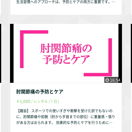
生活習慣へのアプローチは、予防とケアの両方に重要です。
症の機能解剖学的病態把握と理学療法／理学療法29巻2号、メ
糖質に関する基礎知識についても説明します。 【動画の内
ディカルプレス、2012年』 『小西聡宏・畠中泰司・水落和也
容】 ①身体と糖質の基礎知識 ②糖尿病の理解 糖尿病の症
著、変形性膝関節症の理学療法のための検査・測定のポイント
状と病型 糖尿病の診断基準 糖尿病の合併症 ③糖尿病の予
とその実際／理学療法21巻1号、メディカルプレス、2004年』
防とケア 【お試し視聴希望の方へ】 YouTubeにて動画の一部
【動画配信期間】 動画配信後、最大1年間とします。（理由は
をお試し動画として配信しております。 https://youtu.be/Ekn
趣旨説明動画をご参照ください。） 作成者・弊社の判断によ
CjP75qXw 【作成者】 株式会社occasione 代表取締役 福山
り1年未満でも削除する事はあります。
茂 【資格】 理学療法士 福祉住環境コーディネーター2級 【自
己紹介】 このサルース・インパラーレの企画・運営を行って
おります。 会社設立以前は理学療法士として療養型病院・訪
問看護ステーション・クリニックで勤務していました。 【参
考文献】 『日本糖尿病学会 編、糖尿病診療ガイドライン201
9、南江堂、2019年』 『細田多穂 ・柳沢 健 編、理学療法ハ
ンドブック 第3巻 理学療法の基礎と評価改定 第3版、協同医書
16:54
出版社、2000年』 『大成浄志 著、標準理学療法学・作業療
法学 専門基礎分野 内科学 第2版、医学書院、2004年』 『万行
肘関節痛の予防とケア
里佳 著、糖尿病患者に対するレジスタンストレーニング―２
1,000
￥
/ レンタル ( 7 日 )
型糖尿病を中心に―／理学療法32巻6号、メディカルプレス、
2015年』 『佐藤徳太郎 著、最新の糖尿病治療の概要／理学
【趣旨】 スポーツでの使いすぎや衝撃を受けた訳でもないの
療法巻34巻2号、メディカルプレス、2017年』 『糖尿病情報
に、肘関節痛や前腕（肘から手首までの部位）に重量感・張り
センター、血糖自己測定について（下記URL）』 http://dmic.
がある方はおられます。 効果的な予防とケアを行うために、
ncgm.go.jp/general/about-dm/100/040/04.html『糖尿病情
解剖学・運動学を基にして説明いたします。 【動画の内容】
報センター、低血糖（下記URL）』 https://dmic.ncgm.go.jp/