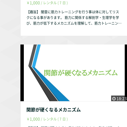
1,000
￥
/ レンタル ( 7 日 )
【趣旨】 闇雲に筋力トレーニングを行う事は体に対してリス
クになる事があります。 筋力に関係する解剖学・生理学を学
び、筋力が低下するメカニズムを理解して、筋力トレーニング
に取り組む事の役に立てれば幸いです。 【動画の内容】 ①筋
力に関する解剖学・生理学 筋肉の線維の種類 筋肉の収縮
の種類 ②筋力が低下するメカニズム 筋力が低下する要因
日常生活で筋力が低下する要因 ③筋力が低下する事への予防
とケア 【お試し視聴希望の方へ】 YouTubeにて動画の一部を
お試し動画として配信しております。 https://youtu.be/dQxY
PAVWkAQ 【作成者】 株式会社occasione 代表取締役 福山
茂 【資格】 理学療法士 福祉住環境コーディネーター2級 【自
己紹介】 このサルース・インパラーレの企画・運営を行って
おります。 会社設立以前は理学療法士として療養型病院・訪
問看護ステーション・クリニックで勤務していました。 クリ
ニックでは整形外科の疾患を中心に担当していました。 【参
考文献】 『中村隆一・齋藤宏・長崎浩 著、基礎運動学 第6
18:23
版、医歯薬出版、2003年』 『Donald A.Neumann 原著、嶋
田 智明・平田 総一郎 翻訳、筋骨格系のキネシオロジー、医歯
関節が硬くなるメカニズム
薬出版株式会社、2005年』 『石澤三朗・富永 淳 著、標準理学
1,000
￥
/ レンタル ( 7 日 )
療法学・作業療法学 専門基礎分野 生理学 第2版、医学書院、2
003年』 『細田 多穂 ・柳沢 健 編、理学療法ハンドブック 第