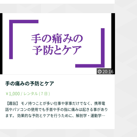
内容】 ①呼吸器の基礎知識 呼吸器の解剖学 呼吸器の生理
誌第18巻第2号、2006年 『改定版「痛みの定義：IASP」の意
学 ②呼吸器疾患の種類 ③呼吸器疾患の予防とケア 【お試し
義とその日本語訳について、日本疼痛学会理事会（下記UR
視聴希望の方へ】 YouTubeにて動画の一部をお試し動画とし
L）』 http://www.jaspain.umin.ne.jp/pdf/notice_20200818.
て配信しております。 https://youtu.be/mRy6p0tsEvM 【作
pdf 【動画配信期間】 動画配信後、最大1年間とします。（理
成者】 株式会社occasione 代表取締役 福山 茂 【資格】 理学
由は趣旨説明動画をご参照ください。） 作成者・弊社の判断
療法士 福祉住環境コーディネーター2級 【自己紹介】 このサ
により1年未満でも削除する事はあります。
ルース・インパラーレの企画・運営を行っております。 会社
設立以前は理学療法士として療養型病院・訪問看護ステーショ
ン・クリニックで勤務していました。 【参考文献】 『石澤三
朗・富永 淳 著、標準理学療法学・作業療法学 専門基礎分野 生
理学 第2版、医学書院、2003年』 『大成浄志 著、標準理学療
法学・作業療法学 専門基礎分野 内科学 第2版、医学書院、200
20:16
4年』 『松澤 正 著、理学療法評価学 第2版、金原出版株式会
社、2004年』 『及川真人・花田匡利・神津 玲 著、高齢者の呼
手の痛みの予防とケア
吸障害に対する理学療法－慢性閉塞性肺疾患を中心に―／理学
1,000
￥
/ レンタル ( 7 日 )
療法 28巻 9号、メディカルプレス、2011年』 『野添匡史・間
瀬教史・和田智弘 著、呼吸器疾患患者に対するレジスタンス
【趣旨】 モノ持つことが多い仕事や家事だけでなく、携帯電
トレーニング―慢性閉塞性肺疾患を中心に―／理学療法 28巻
話やパソコンの使用でも手首や手の指に痛みは起きる事があり
9号、メディカルプレス、2011年』 【視聴方法】 スマートフ
ます。 効果的な予防とケアを行うために、解剖学・運動学を
ォンでも可能ですが、タブレット・パソコンからの視聴を推奨
基にして説明いたします。 【動画の内容】 ①手に関連する解
します。 【動画配信期間】 動画配信後、最大1年間とします。
剖学・運動学 手に関連する骨 手に関連する筋肉 手に関
（理由は趣旨説明動画をご参照ください。） 作成者・弊社の
連する運動学 ②手の痛みの予防とケア 手の代表的な怪我
判断により1年未満でも削除する事はあります。