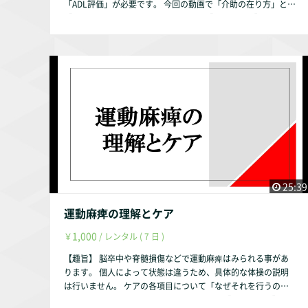
「ADL評価」が必要です。 今回の動画で「介助の在り方」と
メカニズムとその治療戦略／理学療法学第41巻第8号、日本理
「ADL評価」について説明致します。 【動画の内容】 ①介助
学療法士協会、2014年』 『倉田繁雄 著、関節可動域制限治
の在り方 介助とは 適正な介助の必要性 ②ADL評価 ADL
療を考える―整形外科疾患に対する臨床経験を通して ―／理
評価とは ADL評価の専門職とチーム連携 【お試し視聴希望
学療法学第32巻第4号、日本理学療法士協会、2005年』 『渡
の方へ】 YouTubeにて動画の一部をお試し動画として配信し
邊晶規・細 正博・武村啓住ら 著、関節拘縮における関節構
ております。 https://youtu.be/TFvWK8N-CFU 【作成者】 株
成体の病理組織学的変化―ラット膝関節長期固定モデルを用い
式会社occasione 代表取締役 福山 茂 【資格】 理学療法士 福
た検討―／理学療法科学第22巻1号、理学療法科学学会、2007
祉住環境コーディネーター2級 【自己紹介】 このサルース・イ
年』 【動画配信期間】 動画配信後、最大1年間とします。（理
ンパラーレの企画・運営を行っております。 会社設立以前は
由は趣旨説明動画をご参照ください。） 作成者・弊社の判断
理学療法士として療養型病院・訪問看護ステーション・クリニ
により1年未満でも削除する事はあります。
ックで勤務していました。 私は男性ですが小柄で華奢な体型
です。それでも業務の時は介助を行っていました。介助は力だ
けではないと認識しております。 【参考文献】 『土屋弘吉・
今田 拓・大川嗣雄 編、日常生活活動（動作）－評価と訓練
25:39
の実際－第３版、医歯薬出版、1992年』 『千野直一 編著、
里宇明元・園田 茂・道免和之 著、脳卒中患者の機能評価
運動麻痺の理解とケア
SIASとFIMの実際、シュプリンガー・ジャパン株式会社、1997
1,000
￥
/ レンタル ( 7 日 )
年』 『後藤葉子・黒澤 一・上月正博 著、ADL評価とリハビ
リテーションの効果／日本呼吸管理学会誌・第14巻・第3号、
【趣旨】 脳卒中や脊髄損傷などで運動麻痺はみられる事があ
日本呼吸ケア･リハビリテーション学会、2005年』 『岡本伸
ります。 個人によって状態は違うため、具体的な体操の説明
弘・増見 伸・山田 学ら 著、回復期リハビリテーション病
は行いません。 ケアの各項目について「なぜそれを行うの
院におけるFIMを用いた自宅復帰因子の検討／理学療法科学・
か？」という概論的な内容を説明します。 【動画の内容】 ①
第27巻・第2号、理学療法科学学会、2012年』 『井戸田