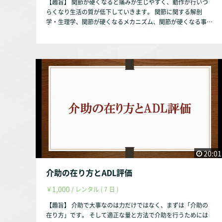
【趣旨】 関節が硬くなると痛みが生じやすく、動作が行いづ
１巻 理学療法の基礎と評価改定 第3版、協同医書出版社、200
らくなり生活の質が低下していきます。 関節に関する解剖
0年』 『渡邉修・山内秀樹・安保雅博・米本恭三 著、筋力低下
学・生理学、関節が硬くなるメカニズム、関節が硬くなる事へ
のメカニズム／理学療法21巻3号、メディカルプレス、2004
の予防とケアについて説明します。 【動画の内容】 ①関節に
年』 『[市橋則明・池添冬芽 著、筋力増強のメカニズム／理学
関する解剖学・生理学 関節を構成するモノの解剖学 関節
療法21巻3号、メディカルプレス、2004年』 『山田実 著、加
の動きに関する生理学 ②関節が硬くなるメカニズム 関節が
齢に伴う筋力低下と理学療法 ／理学療法33巻6号、メディカル
硬くなる要因 日常生活で関節が硬くなる要因 ③関節が硬く
プレス、2016年』 『水野谷 航 著、骨格筋線維タイプの食品
なる事への予防とケア 【お試し視聴希望の方へ】 YouTubeに
栄養学的制御に関する研究／日本栄養・食糧学会誌第69巻１
て動画の一部をお試し動画として配信しております。 https://
号、公益社団法人 日本栄養・食糧学会、2016年』 【動画配信
youtu.be/g6qP4WXy-co 【作成者】 株式会社occasione 代表
期間】 動画配信後、最大1年間とします。（理由は趣旨説明動
取締役 福山 茂 【資格】 理学療法士 福祉住環境コーディネー
画をご参照ください。） 作成者・弊社の判断により1年未満で
ター2級 【自己紹介】 このサルース・インパラーレの企画・運
も削除する事はあります。
営を行っております。 会社設立以前は理学療法士として療養
型病院・訪問看護ステーション・クリニックで勤務していまし
た。 【参考文献】 『中村隆一・齋藤宏・長崎 浩 著、基礎運動
学 第6版、医歯薬出版株式会社、2003年』 『Donald A.Neuma
20:01
nn 原著、嶋田 智明・平田 総一郎 翻訳、筋骨格系のキネシオ
ロジー、医歯薬出版株式会社、2005年』 『石澤三朗・富永 淳
介助の在り方とADL評価
著、標準理学療法学・作業療法学 専門基礎分野 生理学 第2
1,000
￥
/ レンタル ( 7 日 )
版、医学書院、2003年』 『三上真弘・石田 暉 編集、リハビリ
テーション医学テキスト 改訂第2版、南江堂、2005年』 『多
【趣旨】 介助で大事なのは力だけではなく、まずは「介助の
久和典子・多久和陽 著、なるほどなっとく！解剖生理学 第2
在り方」です。 そして適正な量と方法で介助を行うためには
版、南山堂、2019年』 『沖田 実 著、関節可動域制限の発生