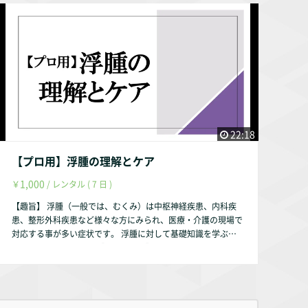
手の痛みの予防とケア 【お試し視聴希望の方へ】 YouTubeに
て動画の一部をお試し動画として配信しております。 https://
youtu.be/bIDWdKQCw00 【作成者】 株式会社occasione 代表
取締役 福山 茂 【資格】 理学療法士 福祉住環境コーディネー
ター2級 【自己紹介】 このサルース・インパラーレの企画・運
営を行っております。 会社設立以前は理学療法士として療養
型病院・訪問看護ステーション・クリニックで勤務していまし
た。 クリニックでは整形外科の疾患を中心に担当していまし
た。 【参考文献】 『中村隆一・齋藤宏・長崎浩 著、基礎運動
学 第6版、医歯薬出版、2003年』 『Donald A.Neumann 原
22:18
著、嶋田 智明・平田 総一郎 翻訳、筋骨格系のキネシオロジ
ー、医歯薬出版株式会社、2005年』 『糸満盛憲・早乙女紘
【プロ用】浮腫の理解とケア
一・守屋秀繁 編、整形外科学 第3版、南山堂、2006年』 『西
1,000
￥
/ レンタル ( 7 日 )
森美佐子・尾崎鈴子ら 著、関節超音波像からみた屈筋腱腱鞘
炎（ばね指）の病態的特徴／超音波検査技術 vol. 38 No. 1、一
【趣旨】 浮腫（一般では、むくみ）は中枢神経疾患、内科疾
般社団法人日本超音波検査学会、2013年』 『手・指の症状一
患、整形外科疾患など様々な方にみられ、医療・介護の現場で
覧 公益社団法人日本整形外科学会（下記URL）』 https://w
対応する事が多い症状です。 浮腫に対して基礎知識を学ぶ機
ww.joa.or.jp/public/sick/body/hand.html 【視聴方法】 スマ
会になれば幸いです。 【動画の内容】 ①浮腫に対する理解
ートフォンでも可能ですが、タブレット・パソコンからの視聴
浮腫の定義 体液に対する理解 浮腫の要因 浮腫の種類 ②
を推奨します。 【動画配信期間】 動画配信後、最大1年間とし
浮腫に対するケア 【お試し視聴希望の方へ】 YouTubeにて動
ます。（理由は趣旨説明動画をご参照ください。） 作成者・
画の一部をお試し動画として配信しております。 https://yout
弊社の判断により1年未満でも削除する事はあります。
u.be/zPwbEUtxm6U 【作成者】 株式会社occasione 代表取締