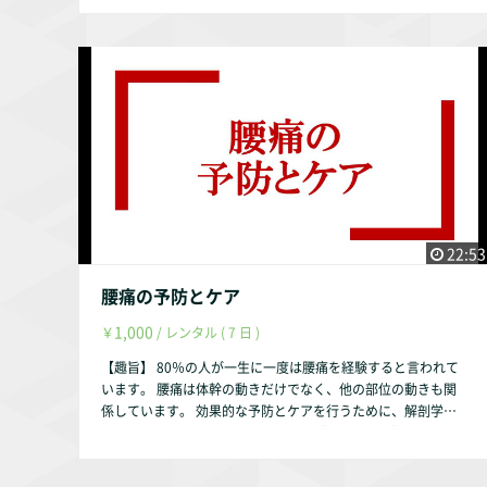
運動麻痺に対する理解 運動に関する基礎知識 運動麻痺の
学・杉山享史・立松 祥ら 著、地域在住高齢者における起居
種類 運動麻痺の検査 運動麻痺とは異なる運動障害 ②運動
動作能力とIADLの関係／愛知県理学療法学会誌・第21巻 第2
麻痺に対するケア 【お試し視聴希望の方へ】 YouTubeにて動
号、愛知県理学療法学会、2009年』 【動画配信期間】 動画配
画の一部をお試し動画として配信しております。 https://yout
信後、最大1年間とします。（理由は趣旨説明動画をご参照く
u.be/LYsfPP99jD8 【作成者】 株式会社occasione 代表取締役
ださい。） 作成者・弊社の判断により1年未満でも削除する事
福山 茂 【資格】 理学療法士 福祉住環境コーディネーター2
はあります。
級 【自己紹介】 このサルース・インパラーレの企画・運営を
行っております。 会社設立以前は理学療法士として療養型病
院・訪問看護ステーション・クリニックで勤務していました。
【参考文献】 『細田多穂 ・柳沢 健 編、理学療法ハンドブッ
ク 第１巻 理学療法の基礎と評価改定 第3版、協同医書出版
社、2000年』 『細田多穂 ・柳沢 健 編、理学療法ハンドブッ
22:53
ク 第3巻 疾患別・理学療法プログラム 改定第3版、協同医
書出版社、2000年』 『田崎義昭・斎藤佳雄 著、ベッドサイ
腰痛の予防とケア
ドの神経の診かた 改訂16版、南山堂、2004年』 『中村隆一・
1,000
￥
/ レンタル ( 7 日 )
齋藤宏・長崎 浩 著、基礎運動学 第6版、医歯薬出版、2003
年』 『石澤三朗・富永 淳 著、標準理学療法学・作業療法学
【趣旨】 80％の人が一生に一度は腰痛を経験すると言われて
専門基礎分野 生理学 第2版、医学書院、2003年』 『松澤 正
います。 腰痛は体幹の動きだけでなく、他の部位の動きも関
著、理学療法評価学 第2版、金原出版株式会社、2004年』
係しています。 効果的な予防とケアを行うために、解剖学・
『和田善行・池上聡子ら 著、慢性期脳卒中片麻痺患者に対す
運動学を基にして説明いたします。 【動画の内容】 ①腰痛に
る促通反復療法の痙縮減弱効果／理学療法科学 第34巻 第5
関連する解剖学・運動学 体幹の骨 腰痛に関連する筋肉
号、理学療法科学学会、2019年』 『蜂須賀研二 著、理学療
体幹の運動学 ②腰痛の予防とケア 腰部の代表的な怪我 腰
法における筋力増強：廃用，過用，誤用／理学療法学 第24巻