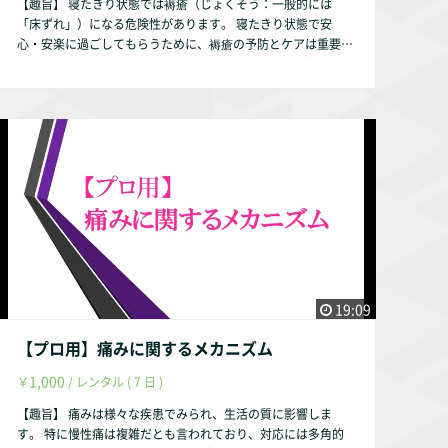
【趣旨】 寝たきり状態では褥瘡（じょくそう：一般的には
2016年』 『横山茂樹・田中裕介 著、頸部・体幹のスポーツ障
「床ずれ」）になる危険性があります。 寝たきり状態で安
害の理学療法における臨床推論の考え方・あり方／理学療法33
心・安楽に過ごしてもらうために、褥瘡の予防とケアは重要で
巻10号、メディカルプレス、2016年』 【動画配信期間】 動画
す。 介護者の負担軽減に対する情報も説明します。 【動画の
配信後、最大1年間とします。（理由は趣旨説明動画をご参照
内容】 ①褥瘡に対する理解 褥瘡とは 褥瘡の要因 褥瘡の
ください。） 作成者・弊社の判断により1年未満でも削除する
評価 ②褥瘡の予防とケア 褥瘡の予防 褥瘡になった時のケ
事はあります。
ア 【お試し視聴希望の方へ】 YouTubeにて動画の一部をお試
し動画として配信しております。 https://youtu.be/8kQ7TAS
KvtY 【作成者】 株式会社occasione 代表取締役 福山 茂 【資
格】 理学療法士 福祉住環境コーディネーター2級 【自己紹
介】 このサルース・インパラーレの企画・運営を行っており
ます。 会社設立以前は理学療法士として療養型病院・訪問看
護ステーション・クリニックで勤務していました。 療養型病
院・訪問リハビリでは寝たきり状態の方を多く担当していまし
た。 【参考文献】 『細田 多穂 ・柳沢 健 編、理学療法ハンド
ブック 第１巻 理学療法の基礎と評価改定 第3版、協同医書出
19:09
版社、2000年』 『大内尉義 編、標準理学療法学・作業療法学
専門基礎分野 老年学 第2版、医学書院、2005年』 『東京商工
【プロ用】痛みに関するメカニズム
会議所 編、福祉住環境コーディネーター検定試験2級公式テキ
1,000
￥
/ レンタル ( 7 日 )
スト 改訂4版、東京商工会議所、2016年』 『一般社団法人 日
本褥瘡学会、褥瘡について(下記URL)』 https://www.jspu.or
【趣旨】 痛みは様々な疾患でみられ、生活の質に影響しま
g/general/about/『一般社団法人 日本褥瘡学会、褥瘡の予防
す。 特に慢性痛は複雑だとも言われており、対応には多角的
について(下記URL)』 https://www.jspu.org/general/prevent