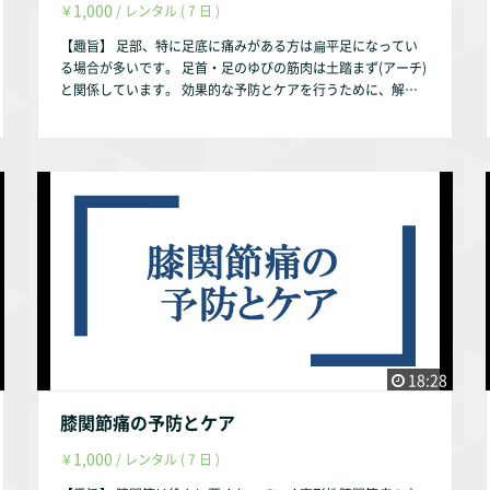
1,000
￥
/ レンタル ( 7 日 )
【趣旨】 足部、特に足底に痛みがある方は扁平足になってい
る場合が多いです。 足首・足のゆびの筋肉は土踏まず(アーチ)
と関係しています。 効果的な予防とケアを行うために、解剖
学・運動学を基にして説明いたします。 【動画の内容】 ①足
部に関連する解剖学・運動学 足部に関連する関節 足部に
関連する筋肉 足部のアーチ（土踏まず） ②足部の痛みの予
防とケア 足部の代表的な怪我 足部の痛みの予防とケア
【お試し視聴希望の方へ】 YouTubeにて動画の一部をお試し
動画として配信しております。 https://youtu.be/o8E8ztE3gz
U 【作成者】 株式会社occasione 代表取締役 福山 茂 【資
格】 理学療法士 福祉住環境コーディネーター2級 【自己紹
介】 このサルース・インパラーレの企画・運営を行っており
ます。 会社設立以前は理学療法士として療養型病院・訪問看
護ステーション・クリニックで勤務していました。 クリニッ
クでは整形外科の疾患を中心に担当していました。 【参考文
献】 『中村隆一・齋藤宏・長崎浩 著、基礎運動学 第6版、医
18:28
歯薬出版、2003年』 『Donald A.Neumann 原著、嶋田 智
明・平田 総一郎 翻訳、筋骨格系のキネシオロジー、医歯薬出
膝関節痛の予防とケア
版株式会社、2005年』 『吉田昌平・吉川信人 著、足関節・
1,000
￥
/ レンタル ( 7 日 )
足部の機能解剖学的理解のポイント／理学療法31巻２号、メデ
ィカルプレス、2014年』 『加賀谷善教 著、足部・足関節疾