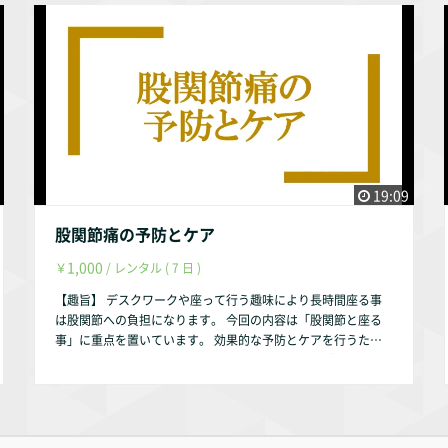
障害 【お試し視聴希望の方へ】 YouTubeにて動画の一部をお
試し動画として配信しております。 https://youtu.be/CM92Tc
oR01s 【作成者】 株式会社occasione 代表取締役 福山 茂
【資格】 理学療法士 福祉住環境コーディネーター2級 【自己
紹介】 このサルース・インパラーレの企画・運営を行ってお
ります。 会社設立以前は理学療法士として療養型病院・訪問
看護ステーション・クリニックで勤務していました。 【参考
文献】 『細田 多穂 ・柳沢 健 編、理学療法ハンドブック 第１
巻 理学療法の基礎と評価改定 第3版、協同医書出版社、2000
年』 『田崎 義昭・斎藤 佳雄 著、ベッドサイドの神経の診か
19:09
た 改訂16版、南山堂、2004年』 『杉本 諭 著、高次脳機能
障害に対する理学療法―全般性注意障害と方向性注意障害に対
股関節痛の予防とケア
する理学療法評価と治療の考え方―／理学療法学 第40巻 第4
1,000
￥
/ レンタル ( 7 日 )
号、日本理学療法士協会、2013年』 『高次脳機能障害者地域
支援ハンドブック 改訂第五版、東京都心身障害者福祉センタ
【趣旨】 デスクワークや座って行う趣味により長時間座る事
ー、2021年』 『高次脳機能障害者支援の手引き 改訂第2版、
は股関節への負担になります。 今回の内容は「股関節と座る
厚生労働省社会・援護局障害保健福祉部 国立障害者リハビリ
事」に重点を置いています。 効果的な予防とケアを行うため
テーションセンター、2008年』 【視聴方法】 スマートフォン
に、解剖学・運動学を基にして説明いたします。 【動画の内
でも可能ですが、タブレット・パソコンからの視聴を推奨しま
容】 ①股関節に関連する解剖学・運動学 股関節の骨 股関
す。 【動画配信期間】 動画配信後、最大1年間とします。（理
節の筋肉 股関節の運動学 ②股関節痛の予防とケア 股関節
由は趣旨説明動画をご参照ください。） 作成者・弊社の判断
の代表的な怪我 股関節痛の予防とケア 【お試し視聴希望の
により1年未満でも削除する事はあります。
方へ】 YouTubeにて動画の一部をお試し動画として配信して