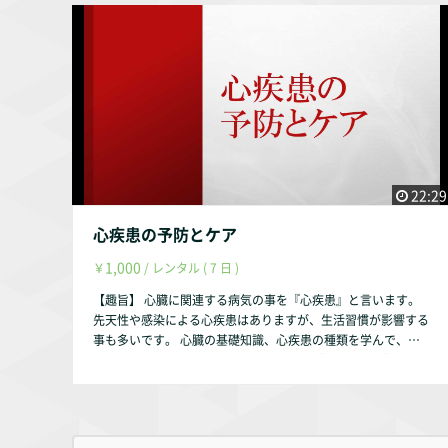
痛の予防とケア 【お試し視聴希望の方へ】 YouTubeにて動画
第3号、日本理学療法士協会、1997年』 【動画配信期間】 動
の一部をお試し動画として配信しております。 https://youtu.
画配信後、最大1年間とします。（理由は趣旨説明動画をご参
be/kmZQvna7wew 【作成者】 株式会社occasione 代表取締
照ください。） 作成者・弊社の判断により1年未満でも削除す
役 福山 茂 【資格】 理学療法士 福祉住環境コーディネーター
る事はあります。
2級 【自己紹介】 このサルース・インパラーレの企画・運営を
行っております。 会社設立以前は理学療法士として療養型病
院・訪問看護ステーション・クリニックで勤務していました。
クリニックでは整形外科の疾患を中心に担当していました。
【参考文献】 『中村隆一・齋藤宏・長崎浩 著、基礎運動学 第
6版、医歯薬出版、2003年』 『Donald A.Neumann 原著、嶋
22:29
田 智明・平田 総一郎 翻訳、筋骨格系のキネシオロジー、医歯
薬出版株式会社、2005年』 『細田 多穂 ・柳沢 健 編、理学療
心疾患の予防とケア
法ハンドブック 第3巻 疾患別・理学療法プログラム 改定第
1,000
￥
/ レンタル ( 7 日 )
3版、協同医書出版社、2000年』 『理学療法ハンドブック作成
執行委員会 製作、理学療法ハンドブック シリーズ３ 腰痛、日
【趣旨】 心臓に関連する病気の事を『心疾患』と言います。
本理学療法士協会、2018年（下記URL）』 https://www.japa
先天性や感染による心疾患はありますが、生活習慣が影響する
npt.or.jp/upload/japanpt/obj/files/about/data/handbook03
事も多いです。 心臓の基礎知識、心疾患の種類を学んで、生
_1804.pdf『第2章 腰痛対策、厚生労働省（下記URL）』 http
活習慣を見直す機会になれば幸いです。 【動画の内容】 ①心
s://www.mhlw.go.jp/new-info/kobetu/roudou/gyousei/anze
臓の基礎知識 心臓の解剖学 心臓の生理学 ②心疾患の種
n/dl/1911-1_2d_0001.pdf 【視聴方法】 スマートフォンでも
類 ③心疾患の予防とケア 【お試し視聴希望の方へ】 YouTub
可能ですが、タブレット・パソコンからの視聴を推奨します。
eにて動画の一部をお試し動画として配信しております。 http
【動画配信期間】 動画配信後、最大1年間とします。（理由は
s://youtu.be/-iAanAnTivc 【作成者】 株式会社occasione 代表