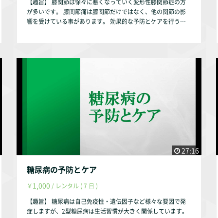
【趣旨】 膝関節は徐々に悪くなっていく変形性膝関節症の方
患の理学療法における姿勢へのアプローチ／理学療法3３巻２
が多いです。 膝関節痛は膝関節だけではなく、他の関節の影
号、メディカルプレス、2016年 『日本臨床整形外科学会（下
響を受けている事があります。 効果的な予防とケアを行うた
記URL）』 http://www.jcoa.gr.jp/health/clinic/ankle/ankle-
めに、解剖学・運動学を基にして説明いたします。 【動画の
1.html 【動画配信期間】 動画配信後、最大1年間とします。
内容】 ①膝関節に関連する解剖学・運動学 膝関節の骨 膝
（理由は趣旨説明動画をご参照ください。） 作成者・弊社の
関節の半月板 膝関節の靭帯 膝関節の筋肉 ②膝関節痛の
判断により1年未満でも削除する事はあります。
予防とケア 膝関節の代表的な怪我 膝関節痛の予防とケア
【お試し視聴希望の方へ】 YouTubeにて動画の一部をお試し
動画として配信しております。 https://youtu.be/oiwNhp1i0-
g 【作成者】 株式会社occasione 代表取締役 福山 茂 【資
格】 理学療法士 福祉住環境コーディネーター2級 【自己紹
介】 このサルース・インパラーレの企画・運営を行っており
ます。 会社設立以前は理学療法士として療養型病院・訪問看
護ステーション・クリニックで勤務していました。 クリニッ
クでは整形外科の疾患を中心に担当していました。 【参考文
献】 『中村隆一・齋藤宏・長崎浩 著、基礎運動学 第6版、医
27:16
歯薬出版株式会社、2003年』 『Donald A.Neumann 原著、
嶋田 智明・平田 総一郎 翻訳、筋骨格系のキネシオロジー、医
糖尿病の予防とケア
歯薬出版株式会社、2005年』 『糸満盛憲・早乙女紘一・守屋
1,000
￥
/ レンタル ( 7 日 )
秀繁 編、整形外科学 第3版、南山堂、2006年』 『小林 巧・
伊藤俊貴・山中正紀 著、膝関節疾患の理学療法における姿勢
【趣旨】 糖尿病は自己免疫性・遺伝因子など様々な要因で発
へのアプローチ／理学療法33巻2号、メディカルプレス、2016
症しますが、2型糖尿病は生活習慣が大きく関係しています。
年』 『高山正伸・阿部千穂子・緒方健一ら 著、変形性膝関節