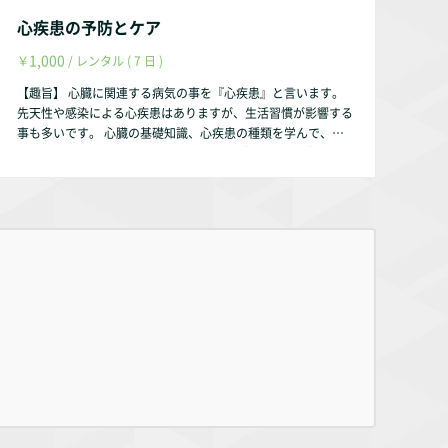
心疾患の予防とケア
1,000
￥
/ レンタル ( 7 日 )
【趣旨】 心臓に関連する病気の事を『心疾患』と言います。
先天性や感染による心疾患はありますが、生活習慣が影響する
事も多いです。 心臓の基礎知識、心疾患の種類を学んで、生
活習慣を見直す機会になれば幸いです。 【動画の内容】 ①心
臓の基礎知識 心臓の解剖学 心臓の生理学 ②心疾患の種
類 ③心疾患の予防とケア 【お試し視聴希望の方へ】 YouTub
eにて動画の一部をお試し動画として配信しております。 http
s://youtu.be/-iAanAnTivc 【作成者】 株式会社occasione 代表
取締役 福山 茂 【資格】 理学療法士 福祉住環境コーディネー
ター2級 【自己紹介】 このサルース・インパラーレの企画・運
営を行っております。 会社設立以前は理学療法士として療養
型病院・訪問看護ステーション・クリニックで勤務していまし
た。 【参考文献】 『石澤三朗・富永 淳 著、標準理学療法学・
作業療法学 専門基礎分野 生理学 第2版、医学書院、2003年』
『大成浄志 著、標準理学療法学・作業療法学 専門基礎分野 内
科学 第2版、医学書院、2004年』 『西川淳一・緒方直史・上
妻 謙 著、心不全患者に対する理学療法の現状と課題／理学療
法 33巻 4号、メディカルプレス、2016年』 『循環器病の診断