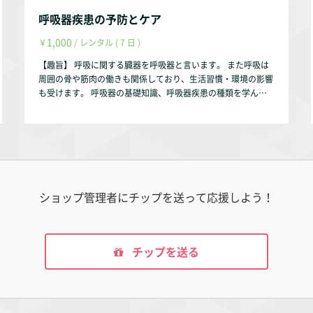
呼吸器疾患の予防とケア
1,000
￥
/ レンタル ( 7 日 )
【趣旨】 呼吸に関する臓器を呼吸器と言います。 また呼吸は
周囲の骨や筋肉の働きも関係しており、生活習慣・環境の影響
も受けます。 呼吸器の基礎知識、呼吸器疾患の種類を学ん
で、呼吸器疾患の予防とケアに繋がれば幸いです。 【動画の
内容】 ①呼吸器の基礎知識 呼吸器の解剖学 呼吸器の生理
学 ②呼吸器疾患の種類 ③呼吸器疾患の予防とケア 【お試し
視聴希望の方へ】 YouTubeにて動画の一部をお試し動画とし
て配信しております。 https://youtu.be/mRy6p0tsEvM 【作
成者】 株式会社occasione 代表取締役 福山 茂 【資格】 理学
療法士 福祉住環境コーディネーター2級 【自己紹介】 このサ
ショップ管理者にチップを送って応援しよう！
ルース・インパラーレの企画・運営を行っております。 会社
設立以前は理学療法士として療養型病院・訪問看護ステーショ
ン・クリニックで勤務していました。 【参考文献】 『石澤三
朗・富永 淳 著、標準理学療法学・作業療法学 専門基礎分野 生
チップを送る
理学 第2版、医学書院、2003年』 『大成浄志 著、標準理学療
法学・作業療法学 専門基礎分野 内科学 第2版、医学書院、200
4年』 『松澤 正 著、理学療法評価学 第2版、金原出版株式会
社、2004年』 『及川真人・花田匡利・神津 玲 著、高齢者の呼