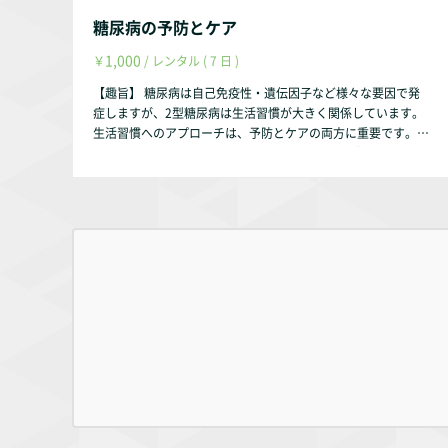
糖尿病の予防とケア
1,000
￥
/ レンタル ( 7 日 )
【趣旨】 糖尿病は自己免疫性・遺伝因子など様々な要因で発
症しますが、2型糖尿病は生活習慣が大きく関係しています。
生活習慣へのアプローチは、予防とケアの両方に重要です。
糖質に関する基礎知識についても説明します。 【動画の内
容】 ①身体と糖質の基礎知識 ②糖尿病の理解 糖尿病の症
状と病型 糖尿病の診断基準 糖尿病の合併症 ③糖尿病の予
防とケア 【お試し視聴希望の方へ】 YouTubeにて動画の一部
をお試し動画として配信しております。 https://youtu.be/Ekn
CjP75qXw 【作成者】 株式会社occasione 代表取締役 福山
茂 【資格】 理学療法士 福祉住環境コーディネーター2級 【自
己紹介】 このサルース・インパラーレの企画・運営を行って
おります。 会社設立以前は理学療法士として療養型病院・訪
問看護ステーション・クリニックで勤務していました。 【参
考文献】 『日本糖尿病学会 編、糖尿病診療ガイドライン201
9、南江堂、2019年』 『細田多穂 ・柳沢 健 編、理学療法ハ
ンドブック 第3巻 理学療法の基礎と評価改定 第3版、協同医書
出版社、2000年』 『大成浄志 著、標準理学療法学・作業療
法学 専門基礎分野 内科学 第2版、医学書院、2004年』 『万行