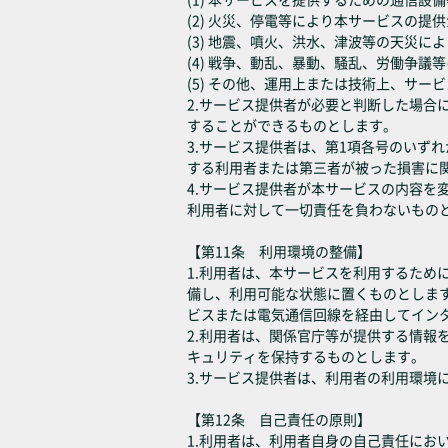
(2) 火災、停電等により本サービスの提
(3) 地震、噴火、洪水、津波等の天災
(4) 戦争、動乱、暴動、騒乱、労働争
(5) その他、運用上または技術上、サ
2.サービス提供者が必要と判断した場
することができるものとします。
3.サービス提供者は、第1項各号のいず
する利用者または第三者が被った損害に
4.サービス提供者が本サービスの内容
利用者に対して一切責任を負わないもの
【第11条 利用環境の整備】
1.利用者は、本サービスを利用するた
備し、利用可能な状態に置くものとしま
ビスまたは電気通信回線を経由してイン
2.利用者は、関係官庁等が提供する情
キュリティを保持するものとします。
3.サービス提供者は、利用者の利用環境
【第12条 自己責任の原則】
1.利用者は、利用者自身の自己責任に