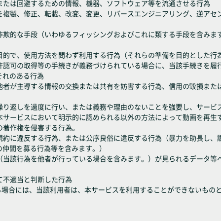
解除または回避するための情報、機器、ソフトウェア等を流通させる行為
機能を複製、修正、転載、改変、変更、リバースエンジニアリング、逆ア
たは詐欺的な手段（いわゆるフィッシングおよびこれに類する手段を含み
商業目的で、使用方法を問わず利用する行為（それらの準備を目的とした行
出、許認可の取得等の手続きが義務づけられている場合に、当該手続きを
それのある行為
為、他者が主導する情報の交換または共有を妨害する行為、信用の毀損ま
せの繰り返しを過度に行い、または義務や理由のないことを強要し、サー
の他本サービスにおいて明示的に認められる以外の方法によって動画を再生
画の著作権を侵害する行為。
利用規約に違反する行為、または公序良俗に違反する行為（暴力を助長し
の仲間を募る行為等を含みます。）
行為（当該行為を他者が行っている場合を含みます。）が見られるデータ
して不適当と判断した行為
る場合には、当該利用者は、本サービスを利用することができないもの