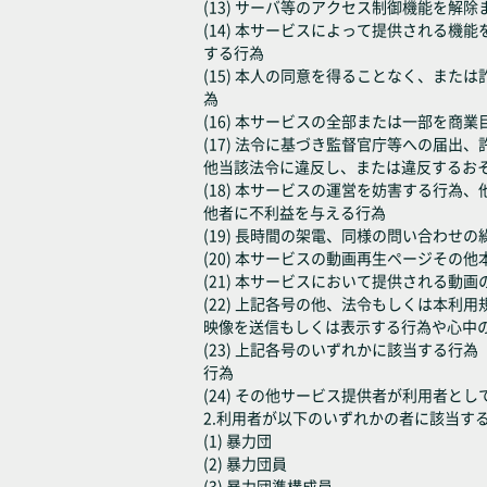
(13) サーバ等のアクセス制御機能を
(14) 本サービスによって提供される
する行為
(15) 本人の同意を得ることなく、ま
為
(16) 本サービスの全部または一部を
(17) 法令に基づき監督官庁等への届
他当該法令に違反し、または違反するお
(18) 本サービスの運営を妨害する行
他者に不利益を与える行為
(19) 長時間の架電、同様の問い合わ
(20) 本サービスの動画再生ページそ
(21) 本サービスにおいて提供される動
(22) 上記各号の他、法令もしくは本
映像を送信もしくは表示する行為や心中
(23) 上記各号のいずれかに該当する
行為
(24) その他サービス提供者が利用者と
2.利用者が以下のいずれかの者に該当す
(1) 暴力団
(2) 暴力団員
(3) 暴力団準構成員