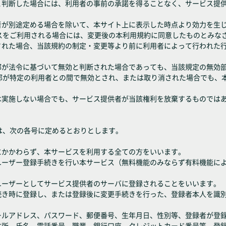
ると判断した場合には、利用者の事前の承諾を得ることなく、サービス提
供者が別途定める場合を除いて、本サイト上に表示した時点より効力を生
スをご利用される場合には、変更後の本利用規約に同意したものとみな
なされた場合、当該規約の制定・変更等より前に利用者によって行われた
一部が法令に基づいて無効と判断された場合であっても、当該規定の無効
部が特定の利用者との間で無効とされ、または取り消された場合でも、
は実施しない場合でも、サービス提供者が当該権利を放棄するものでは
は、次の各号に定めるとおりとします。
にかかわらず、本サービスを利用する全ての方をいいます。
きユーザー登録手続きを行い本サービス（無料機能のみならず有料機能に
ユーザーとしてサービス提供者のサーバに登録されることをいいます。
手続き時に登録し、または登録後に変更手続きを行った、登録者本人を識
メールアドレス、パスワード、郵便番号、生年月日、性別等、登録者が登
、住所、氏名、電話番号、職業、銀行口座、クレジットカード番号等、登