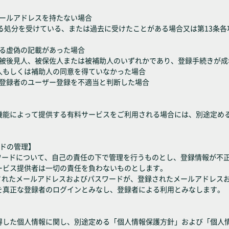
メールアドレスを持たない場合
に定める処分を受けている、または過去に受けたことがある場合又は第13条
よる虚偽の記載があった場合
成年被後見人、被保佐人または被補助人のいずれかであり、登録手続きが
人もしくは補助人の同意を得ていなかった場合
たは登録者のユーザー登録を不適当と判断した場合
機能によって提供する有料サービスをご利用される場合には、別途定め
ードの管理】
スワードについて、自己の責任の下で管理を行うものとし、登録情報が不
ービス提供者は一切の責任を負わないものとします。
力されたメールアドレスおよびパスワードが、登録されたメールアドレス
を真正な登録者のログインとみなし、登録者による利用とみなします。
得した個人情報に関し、別途定める「個人情報保護方針」および「個人