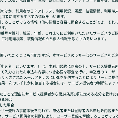
情報のほか、利用者のＩＰアドレス、利用状況、履歴、位置情報、利用端
利用者に関するすべての情報をいいます。
識別することができる情報（他の情報と容易に照合することができ、それ
ます。
郵便番号や性別、職業、年齢、これまでにご利用いただいたサービスやご
、ご利用環境等、取得情報のうち個人情報を除くものをいいます。
ご利用いただくことも可能ですが、本サービスのうち一部のサービスをご
下「申込者」といいます。）は、本利用規約に同意の上、サービス提供者
沿って入力されたお申込み内容につき必要な審査を行い、申込者のユーザ
たり入力されたメールアドレスにURLを配信することによりサービス提
結果、次のいずれかに該当する場合には、サービス提供者の判断によっ
反したことを理由にサービス提供者から第14条第1項に定める処分を受けた
ある場合
断した場合
ユーザー登録の事前事後を問わず、申込者または登録者のお申込み内容ま
は、サービス提供者の判断により、ユーザー登録を解除することができ