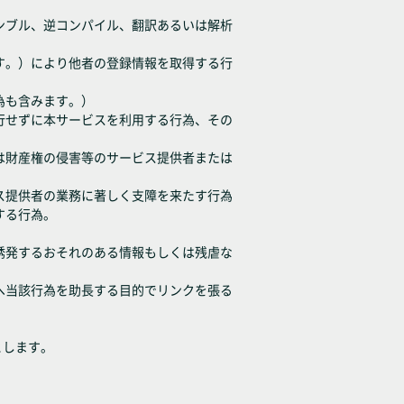
センブル、逆コンパイル、翻訳あるいは解析
ます。）により他者の登録情報を取得する行
為も含みます。）
履行せずに本サービスを利用する行為、その
たは財産権の侵害等のサービス提供者または
ビス提供者の業務に著しく支障を来たす行為
する行為。
、誘発するおそれのある情報もしくは残虐な
等へ当該行為を助長する目的でリンクを張る
とします。