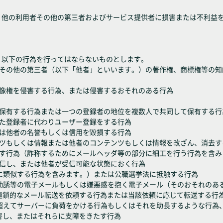
し、他の利用者その他の第三者およびサービス提供者に損害または不利益
、以下の行為を行ってはならないものとします。
くはその他の第三者（以下「他者」といいます。）の著作権、商標権等の
は肖像権を侵害する行為、または侵害するおそれのある行為
位を保有する行為または一つの登録者の地位を複数人で共同して保有する行
された登録者に代わりユーザー登録をする行為
または他者の名誉もしくは信用を毀損する行為
テンツもしくは情報または他者のコンテンツもしくは情報を改ざん、消去す
すます行為（詐称するためにメールヘッダ等の部分に細工を行う行為を含
を送信し、または他者が受信可能な状態におく行為
れらに類似する行為を含みます。）または公職選挙法に抵触する行為
伝・勧誘等の電子メールもしくは嫌悪感を抱く電子メール（そのおそれの
連鎖的なメール転送を依頼する行為または当該依頼に応じて転送する行
為を超えてサーバーに負荷をかける行為もしくはそれを助長するような行
害し、またはそれらに支障をきたす行為