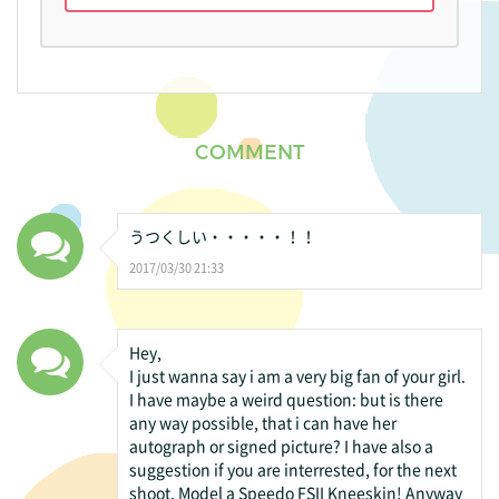
COMMENT
うつくしい・・・・・！！
2017/03/30 21:33
Hey,
I just wanna say i am a very big fan of your girl.
I have maybe a weird question: but is there
any way possible, that i can have her
autograph or signed picture? I have also a
suggestion if you are interrested, for the next
shoot. Model a Speedo FSII Kneeskin! Anyway