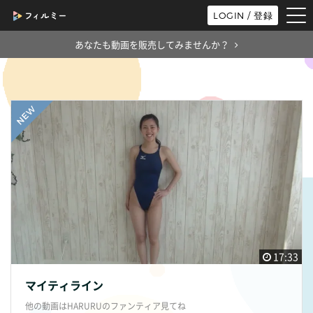
tog
LOGIN / 登録
nav
あなたも動画を販売してみませんか？
17:33
マイティライン
他の動画はHARURUのファンティア見てね