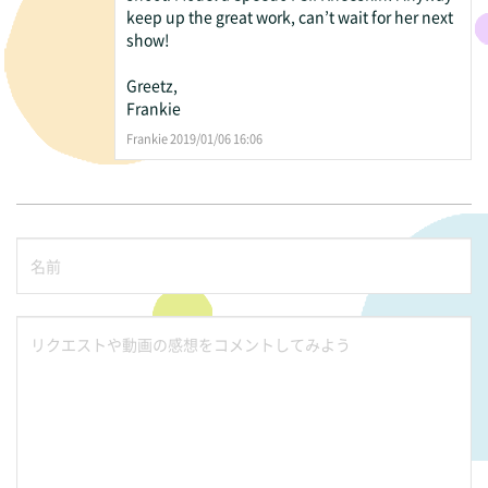
keep up the great work, can’t wait for her next
show!
Greetz,
Frankie
Frankie 2019/01/06 16:06