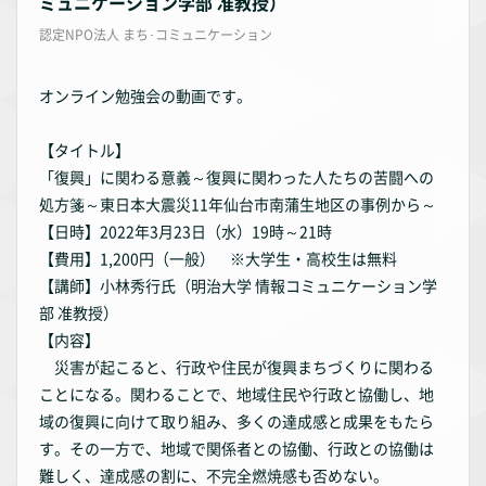
ミュニケーション学部 准教授）
認定NPO法人 まち･コミュニケーション
オンライン勉強会の動画です。
【タイトル】
「復興」に関わる意義～復興に関わった人たちの苦闘への
処方箋～東日本大震災11年仙台市南蒲生地区の事例から～
【日時】2022年3月23日（水）19時～21時
【費用】1,200円（一般） ※大学生・高校生は無料
【講師】小林秀行氏（明治大学 情報コミュニケーション学
部 准教授）
【内容】
災害が起こると、行政や住民が復興まちづくりに関わる
ことになる。関わることで、地域住民や行政と協働し、地
域の復興に向けて取り組み、多くの達成感と成果をもたら
す。その一方で、地域で関係者との協働、行政との協働は
難しく、達成感の割に、不完全燃焼感も否めない。