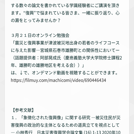
する数々の論文を書かれている学識経験者にご講演を頂き
ます。“復興”で悩まれている皆さま、一緒に振り返り、心
の澱をとってみませんか？
３月２１日のオンライン勉強会
「震災と復興事業が津波被災地出身の若者のライフコース
に与えた影響―宮城県石巻市雄勝町との関係性においてー
（話題提供者：阿部晃成氏（慶應義塾大学大学院修士課程2
年、雄勝町の雄勝地区を考える会））」
は、↓で、オンデマンド動画を視聴することができます。
https://filmuy.com/machicomi/video/690446434
【参考文献】
１．「象徴化された復興像」に関する研究 ―被災住民が災
害復興の政治的な主体となるための道具立てを視点として
― 小林秀行 日本災害復興学会論文集 (16) 1-13 2020年10