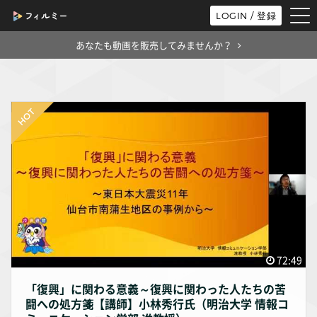
tog
LOGIN / 登録
nav
あなたも動画を販売してみませんか？
72:49
「復興」に関わる意義～復興に関わった人たちの苦
闘への処方箋【講師】小林秀行氏（明治大学 情報コ