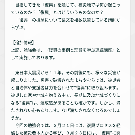
目指してきた「復興」を通じて、被災地では何が起こっ
ているのか？「復興」とはどういうものなのか？
「復興」の概念について論文を複数執筆している講師か
ら学ぶ。
【追加情報】
上記、勉強会は、『復興の事例と理論を学ぶ連続講座』と
して実施しております。
東日本大震災から１１年。その前後にも、様々な災害が
起こりました。災害で破壊されたまちやむらでは、被災者
と自治体や支援者は力を合わせて“復興”に取り組みます。
被災した家や地域を抱える中で、長期に及ぶ地域づくりに
なる“復興”は、達成感があることも確かです。しかし、満
たされない心もあります。なぜ満たされなくなるのでしょ
うか。
今回の勉強会では、３月２１日には、復興プロセスを経
験した被災者本人から学び、３月２３日には、“復興”に関