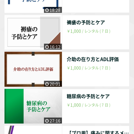
していました。 クリニックでは整形外科の疾患を中心に担当
していました。 【参考文献】 『中村隆一・齋藤宏・長崎浩
18:28
著、基礎運動学 第6版、医歯薬出版株式会社、2003年』 『Do
nald A.Neumann 原著、嶋田 智明・平田 総一郎 翻訳、筋
褥瘡の予防とケア
骨格系のキネシオロジー、医歯薬出版株式会社、2005年』
1,000
￥
/ レンタル ( 7 日 )
『糸満盛憲・早乙女紘一・守屋秀繁 編、整形外科学 第3版、
南山堂、2006年』 『川崎洋二・高島孝之 著、頚椎疾患の理
16:12
学療法における姿勢へのアプローチ／理学療法33巻2号、メ
ディカルプレス、2016年』 『横山茂樹・田中裕介 著、頸
介助の在り方とADL評価
部・体幹のスポーツ障害の理学療法における臨床推論の考え
1,000
￥
/ レンタル ( 7 日 )
方・あり方／理学療法33巻10号、メディカルプレス、2016
年』 【動画配信期間】 動画配信後、最大1年間とします。
（理由は趣旨説明動画をご参照ください。） 作成者・弊社の
20:01
判断により1年未満でも削除する事はあります。
糖尿病の予防とケア
1,000
￥
/ レンタル ( 7 日 )
27:16
【プロ用】痛みに関するメカニズム