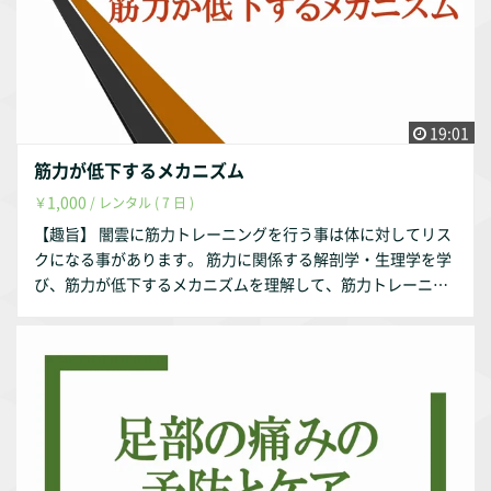
19:01
筋力が低下するメカニズム
1,000
￥
/ レンタル ( 7 日 )
【趣旨】 闇雲に筋力トレーニングを行う事は体に対してリス
クになる事があります。 筋力に関係する解剖学・生理学を学
び、筋力が低下するメカニズムを理解して、筋力トレーニン
グに取り組む事の役に立てれば幸いです。 【動画の内容】 ①
筋力に関する解剖学・生理学 筋肉の線維の種類 筋肉の収
縮の種類 ②筋力が低下するメカニズム 筋力が低下する要因
日常生活で筋力が低下する要因 ③筋力が低下する事への予
防とケア 【お試し視聴希望の方へ】 YouTubeにて動画の一部
をお試し動画として配信しております。 https://youtu.be/d
QxYPAVWkAQ 【作成者】 株式会社occasione 代表取締役 福
山 茂 【資格】 理学療法士 福祉住環境コーディネーター2級