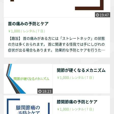
会、2016年』 【動画配信期間】 動画配信後、最大1年間とし
ます。 会社設立以前は理学療法士として療養型病院・訪問看
ます。（理由は趣旨説明動画をご参照ください。） 作成者・
護ステーション・クリニックで勤務していました。 クリニッ
弊社の判断により1年未満でも削除する事はあります。
クでは整形外科の疾患を中心に担当していました。 【参考文
19:47
献】 『中村隆一・齋藤宏・長崎浩 著、基礎運動学 第6版、医
首の痛みの予防とケア
歯薬出版、2003年』 『Donald A.Neumann 原著、嶋田 智
1,000
￥
/ レンタル ( 7 日 )
明・平田 総一郎 翻訳、筋骨格系のキネシオロジー、医歯薬出
版株式会社、2005年』 『吉田昌平・吉川信人 著、足関節・
【趣旨】 首の痛みがある方には「ストレートネック」の状態
足部の機能解剖学的理解のポイント／理学療法31巻２号、メ
の方は多くおられます。 首に関連する怪我では手にしびれの
ディカルプレス、2014年』 『加賀谷善教 著、足部・足関節
症状が出る場合もあります。 効果的な予防とケアを行うため
疾患の理学療法における姿勢へのアプローチ／理学療法3３巻
に、解剖学・運動学を基にして説明いたします。 【動画の内
２号、メディカルプレス、2016年 『日本臨床整形外科学会
容】 ①首に関連する解剖学・運動学 首に関連する関節
（下記URL）』 http://www.jcoa.gr.jp/health/clinic/ankle/a
首に関連する筋肉 ②首の痛みの予防とケア 首の代表的な怪
関節が硬くなるメカニズム
nkle-1.html 【動画配信期間】 動画配信後、最大1年間としま
我 首の痛みの予防とケア 【お試し視聴希望の方へ】 YouTu
1,000
￥
/ レンタル ( 7 日 )
す。（理由は趣旨説明動画をご参照ください。） 作成者・弊
beにて動画の一部をお試し動画として配信しております。 ht
社の判断により1年未満でも削除する事はあります。
tps://youtu.be/2qjRDtSAIaU 【作成者】 株式会社occasione
代表取締役 福山 茂 【資格】 理学療法士 福祉住環境コーデ
18:23
ィネーター2級 【自己紹介】 このサルース・インパラーレの
膝関節痛の予防とケア
企画・運営を行っております。 会社設立以前は理学療法士と
して療養型病院・訪問看護ステーション・クリニックで勤務
1,000
￥
/ レンタル ( 7 日 )