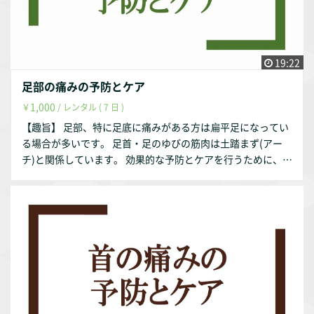
【自己紹介】 このサルース・インパラーレの企画・運営を行
っております。 会社設立以前は理学療法士として療養型病
院・訪問看護ステーション・クリニックで勤務していまし
た。 クリニックでは整形外科の疾患を中心に担当していまし
19:22
た。 【参考文献】 『中村隆一・齋藤宏・長崎浩 著、基礎運
足部の痛みの予防とケア
動学 第6版、医歯薬出版、2003年』 『Donald A.Neumann
1,000
￥
/ レンタル ( 7 日 )
原著、嶋田 智明・平田 総一郎 翻訳、筋骨格系のキネシオロ
ジー、医歯薬出版株式会社、2005年』 『石澤三朗・富永 淳
【趣旨】 足部、特に足底に痛みがある方は扁平足になってい
著、標準理学療法学・作業療法学 専門基礎分野 生理学 第2
る場合が多いです。 足首・足のゆびの筋肉は土踏まず(アー
版、医学書院、2003年』 『細田 多穂 ・柳沢 健 編、理学療法
チ)と関係しています。 効果的な予防とケアを行うために、解
ハンドブック 第１巻 理学療法の基礎と評価改定 第3版、協同
剖学・運動学を基にして説明いたします。 【動画の内容】 ①
医書出版社、2000年』 『渡邉修・山内秀樹・安保雅博・米本
足部に関連する解剖学・運動学 足部に関連する関節 足部
恭三 著、筋力低下のメカニズム／理学療法21巻3号、メディ
に関連する筋肉 足部のアーチ（土踏まず） ②足部の痛みの
カルプレス、2004年』 『[市橋則明・池添冬芽 著、筋力増強
予防とケア 足部の代表的な怪我 足部の痛みの予防とケア
のメカニズム／理学療法21巻3号、メディカルプレス、2004
【お試し視聴希望の方へ】 YouTubeにて動画の一部をお試し
年』 『山田実 著、加齢に伴う筋力低下と理学療法 ／理学療
動画として配信しております。 https://youtu.be/o8E8ztE3g
法33巻6号、メディカルプレス、2016年』 『水野谷 航 著、
zU 【作成者】 株式会社occasione 代表取締役 福山 茂 【資
骨格筋線維タイプの食品栄養学的制御に関する研究／日本栄
格】 理学療法士 福祉住環境コーディネーター2級 【自己紹
養・食糧学会誌第69巻１号、公益社団法人 日本栄養・食糧学
介】 このサルース・インパラーレの企画・運営を行っており