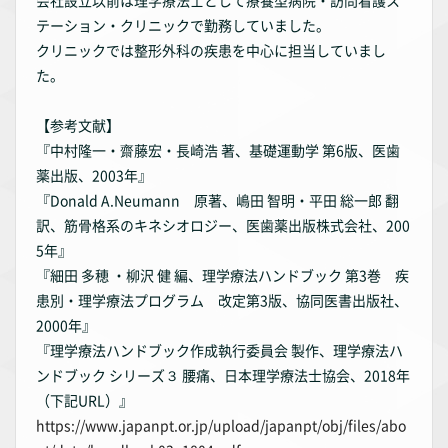
会社設立以前は理学療法士として療養型病院・訪問看護ス
テーション・クリニックで勤務していました。
クリニックでは整形外科の疾患を中心に担当していまし
た。
【参考文献】
『中村隆一・齋藤宏・長崎浩 著、基礎運動学 第6版、医歯
薬出版、2003年』
『Donald A.Neumann 原著、嶋田 智明・平田 総一郎 翻
訳、筋骨格系のキネシオロジー、医歯薬出版株式会社、200
5年』
『細田 多穂 ・柳沢 健 編、理学療法ハンドブック 第3巻 疾
患別・理学療法プログラム 改定第3版、協同医書出版社、
2000年』
『理学療法ハンドブック作成執行委員会 製作、理学療法ハ
ンドブック シリーズ３ 腰痛、日本理学療法士協会、2018年
（下記URL）』
https://www.japanpt.or.jp/upload/japanpt/obj/files/abo