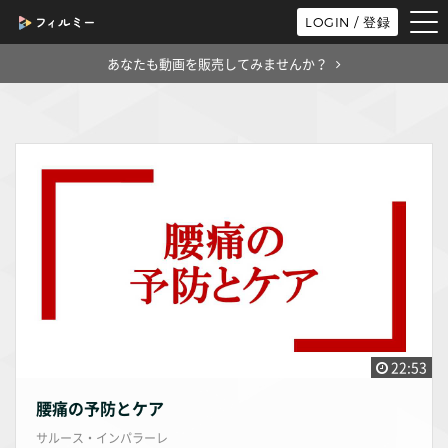
tog
LOGIN / 登録
nav
あなたも動画を販売してみませんか？
22:53
腰痛の予防とケア
サルース・インパラーレ