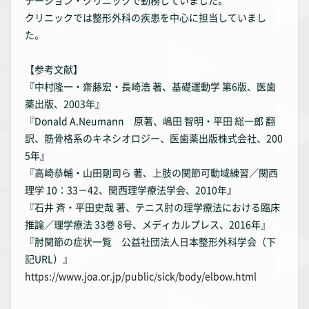
テーション・クリニックで勤務していました。
クリニックでは整形外科の疾患を中心に担当していまし
た。
【参考文献】
『中村隆一・齋藤宏・長崎浩 著、基礎運動学 第6版、医歯
薬出版、2003年』
『Donald A.Neumann 原著、嶋田 智明・平田 総一郎 翻
訳、筋骨格系のキネシオロジー、医歯薬出版株式会社、200
5年』
『高崎恭輔・山田剛司ら 著、上肢の関節可動域練習／関西
理学 10：33－42、関西理学療法学会、2010年』
『石井 斉・平田史哉 著、テニス肘の理学療法における臨床
推論／理学療法 33巻 8号、メディカルプレス、2016年』
『肘関節の症状一覧 公益社団法人日本整形外科学会（下
記URL）』
https://www.joa.or.jp/public/sick/body/elbow.html