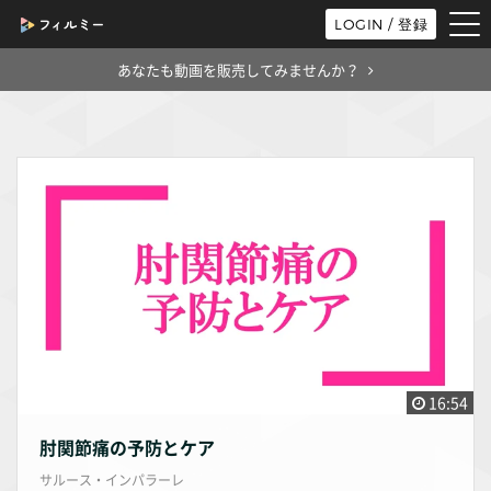
tog
LOGIN / 登録
nav
あなたも動画を販売してみませんか？
16:54
肘関節痛の予防とケア
サルース・インパラーレ