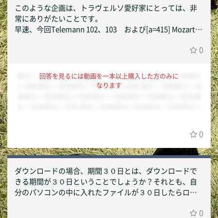
はないかと存じます。 もしそれでも問題を感じるようでしたら、コンテ
このような企画は、トラヴェルソ愛好家にとっては、非
ンツ内に演奏者のFacbookとTwitterのアカウントが掲載されています
ので、コンタクトしてみてもよろしいのではないかと存じます。 以上、
常にありがたいことです。
今後ともSmart Accompanistをどうぞ宜しくお願い申し上げます。 Sm
早速、今回Telemann 102、103 および[a=415] Mozart (a
art Accompanist運営事務局
rr Devienne) をダウンロードさせていただきました。ただ
0
し仲間さんの上記Mozart及び103 1stのAllegro、Largoの
音量が低すぎるので、修正バージョンを載せていただけ
ませんか？ よろしくお願いいたします。 寺田
ダミーですダミーですダミーですダミーですダミーですダミ
回答を見るには動画を一本以上購入した方のみに
なります
ーですダミーですダミーですダミーです ダミーですダミーで
すダミーですダミーですダミーですダミーですダミーですダ
ミーですダミーです ダミーですダミーですダミーですダミー
ですダミーですダミーですダミーですダミーですダミーです
ダミーですダミーですダミーですダミーですダミーですダミ
0
ーですダミーですダミーですダミーです
ダウンロードの場合、期間３０日とは、ダウンロードで
きる期間が３０日ということでしょうか？それとも、自
分のパソコンの中に入れたファイルが３０日したらロッ
クされるとか消去されるとかで見れなくなるということ
0
でしょうか？お教えください。