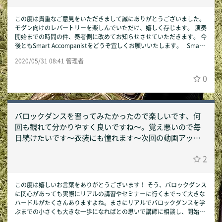
この度は貴重なご意見をいただきまして誠にありがとうございました。
モダン向けのレパートリーを楽しんでいただけ、嬉しく存じます。 演奏
開始までの時間の件、奏者側に改めてお知らせさせていただきます。 今
後ともSmart Accompanistをどうぞ宜しくお願いいたします。 Smart
Accompanist運営事務局
2020/05/31 08:41 管理者
0
バロックダンスを習ってみたかったので楽しいです、何
回も観れて分かりやすく良いですね〜。覚え悪いので毎
日続けたいです〜衣装にも憧れます〜次回の動画アップ
も待ち遠しいです。
2
この度は嬉しいお言葉をありがとうございます！ そう、バロックダンス
に関心があっても実際にリアルの講習やセミナーに行くまでって大きな
ハードルがたくさんありますよね。まさにリアルでバロックダンスを学
ぶまでの小さくも大きな一歩になればとの思いで講師に相談し、開始し
たシリーズなので、喜んでいただけて大変嬉しいです。引き続き楽しん