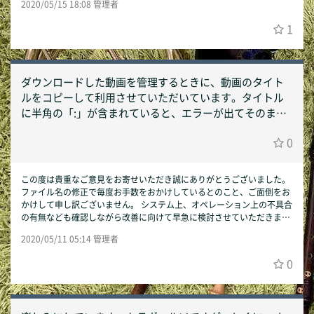
2020/05/15 18:08 管理者
まって演奏動画を撮影することで、よりリアルかつパート数の多いマイ
ナスワン動画が提供可能になるであろうと想定しております。 引き続き
1
ご活用いただけますよう何卒宜しくお願いいたします。 Smart Accomp
anist運営事務局
ダウンロードした動画を管理するときに、動画のタイト
ルをコピーして利用させていただいています。タイトル
に半角の「:」が含まれていると、エラーが出てそのまま
保存することができません。お手数ですが（そして美し
0
くありませんが）、タイトルには半角ではなく全角の
「：」を使用していただけると、修正の手間が省けて助
かります。よろしくお願いします。
この度は貴重なご意見をお寄せいただき誠にありがとうございました。
ファイル名の修正で毎度お手数をおかけしているとのこと、ご面倒をお
かけして申し訳ございません。 システム上、オペレーション上の不具合
の有無なども確認しながら改善に向けて早急に検討させていただきま
す。 今後も、小さなことでもお気づきの点ありましたらアドバイスいた
2020/05/11 05:14 管理者
だけますと幸いです。 以上、引き続きSmart Accompanistをどうぞ宜
しくお願いいたします。 Smart Accompanist運営事務局
0