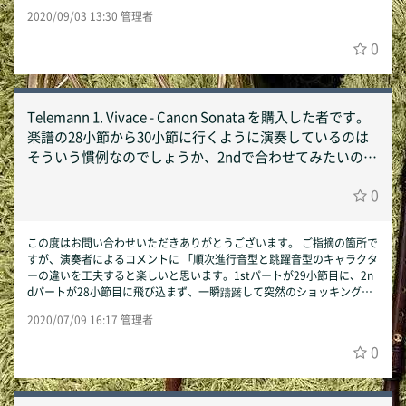
ナスワン動画をそのままYoutubeなどに転載したり、マイナスワンコン
2020/09/03 13:30 管理者
テンツあるいはそれを編集した動画を販売/商用利用するのは禁止させ
ていただいております。 ぜひ演奏動画をYoutubeなどに上げていただ
0
き、マイナスワンの楽しみ方をご紹介いただけますと幸いです。 以上、
今後ともSmart Accompanistをどうぞ宜しくお願いいたします。 Sma
rt Accompanist運営事務局
Telemann 1. Vivace - Canon Sonata を購入した者です。
楽譜の28小節から30小節に行くように演奏しているのは
そういう慣例なのでしょうか、2ndで合わせてみたいので
すがそこは1stと同じように1小節とばすのですか？初心
0
者なので的外れでしたらお許しください。
この度はお問い合わせいただきありがとうございます。 ご指摘の箇所で
すが、演奏者によるコメントに 「順次進行音型と跳躍音型のキャラクタ
ーの違いを工夫すると楽しいと思います。1stパートが29小節目に、2n
dパートが28小節目に飛び込まず、一瞬躊躇して突然のショッキングな
変ロ短調の響き、半音進行、三連符、をインテンポからはみ出しじっく
2020/07/09 16:17 管理者
りと味わい終止すると次のアダージョへ繋がると思います。」 との記述
がございます。 つまり、前の小節からインテンポでそのまま飛び込ま
0
ず、件の小節の前後で動画の中の演奏者の動き、息遣い、合図に合わせ
るようにしてみてはいかがでしょうか。小節をとばしているとの記述は
ございませんので、テンポ感がつかめれば合わせられるようになるので