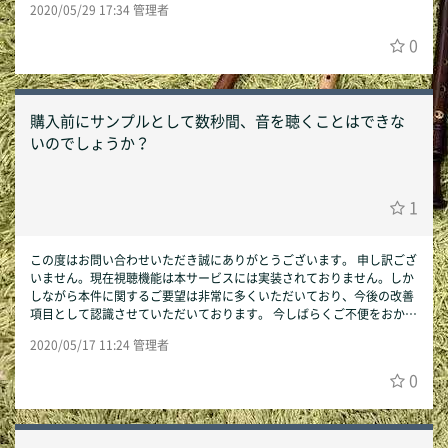
2020/05/29 17:34 管理者
でいただけますと幸いです。 今後ともSmart Accompanistどうぞよろ
しくいたします。 Smart Accompanist運営事務局
0
購入前にサンプルとして数秒間、音を聴くことはできな
いのでしょうか？
1
この度はお問い合わせいただき誠にありがとうございます。 申し訳ござ
いません。現在視聴機能は本サービスには実装されておりません。しか
しながら本件に関するご要望は非常に多くいただいており、今後の改善
項目として認識させていただいております。 今しばらくご不便をおかけ
することとなり恐縮ですが、ご理解のほど何卒宜しくお願い申し上げま
2020/05/17 11:24 管理者
す。 Smart Accompanist運営事務局
0