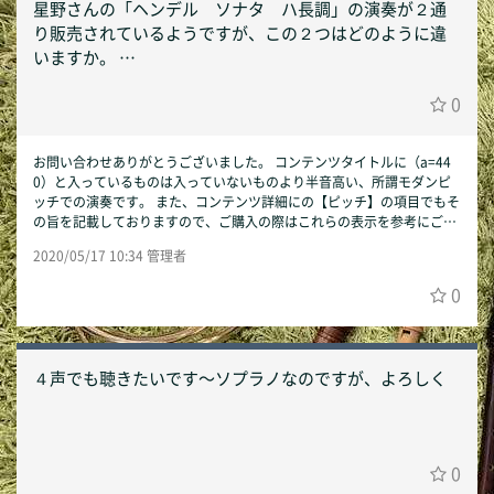
星野さんの「ヘンデル ソナタ ハ長調」の演奏が２通
り販売されているようですが、この２つはどのように違
いますか。
また、今後もこのように、同じ演奏家による同一曲が複
0
数販売されることはあるのでしょうか。
そのような場合、どちらを選ぶか考える材料はなにが考
えられるでしょうか。
お問い合わせありがとうございました。 コンテンツタイトルに（a=44
0）と入っているものは入っていないものより半音高い、所謂モダンピ
ッチでの演奏です。 また、コンテンツ詳細にの【ピッチ】の項目でもそ
の旨を記載しておりますので、ご購入の際はこれらの表示を参考にご購
入を検討いただけますと幸いです。 以上、今後ともSmart Accompanis
2020/05/17 10:34 管理者
tを宜しくお願いいたします。 Smart Accompanist運営事務局
0
４声でも聴きたいです〜ソプラノなのですが、よろしく
0