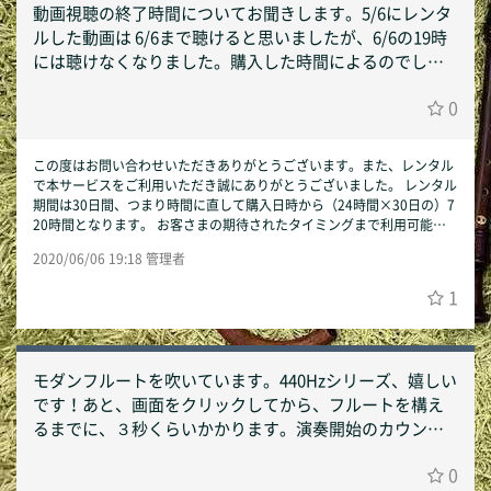
動画視聴の終了時間についてお聞きします。5/6にレンタ
ルした動画は 6/6まで聴けると思いましたが、6/6の19時
には聴けなくなりました。購入した時間によるのでしょ
うか。
0
この度はお問い合わせいただきありがとうございます。また、レンタル
で本サービスをご利用いただき誠にありがとうございました。 レンタル
期間は30日間、つまり時間に直して購入日時から（24時間×30日の）7
20時間となります。 お客さまの期待されたタイミングまで利用可能と
ならず、大変心苦しく感じております。保存容量は必要となりますが、
2020/06/06 19:18 管理者
次回以降はダウンロード購入も選択肢としてご検討いただければと存じ
ます（こちらには利用期限はございません）。 以上、今後ともSmart A
1
ccompanistをどうぞ宜しくお願いいたします。 Smart Accompanist運
営事務局
モダンフルートを吹いています。440Hzシリーズ、嬉しい
です！あと、画面をクリックしてから、フルートを構え
るまでに、３秒くらいかかります。演奏開始のカウント
が始まるまでに、数秒、余裕があると助かります。
0