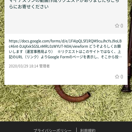
マイナスワンの動画作成リクエストがありましたらこち
らにお寄せください
0
https://docs.google.com/forms/d/e/1FAIpQLSf1RQM9cuJhcYsJ9oLB
c46nt-DJqXxkSGSLnMRL0zWYUT-N0A/viewform どうぞよろしくお願
いします（運営事務局より） ※リクエストはこのサイトではなく、上
記のURL（リンク）よりGoogle Formのページを表示し、そこから投稿
ください。
2020/03/29 18:14 管理者
0
プライバシーポリシー
利用規約