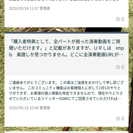
です。 どうぞよろしくお願いいたします。 https://filmuy.com/smarta
2020/09/24 11:57 管理者
ccompanist/video/c19775 Smart Accompanist運営事務局 ーーーーー
ーーーーーーーーーーーーーー この度はリクエストをいただきましてあ
0
りがとうございました。 参画アーティストに呼びかけ、ご希望に沿った
コンテンツがご提供できるよう進めて参ります。 コンテンツが完成・リ
リースされた場合のみ、改めてこちらにてご連絡させていただきます。
今後ともSmart Accompanistをどうぞ宜しくお願いいたします。 Sma
「購入者特典として、全パートが揃った演奏動画をご視
rt Accompanist運営事務局
聴いただけます。」と記載がありますが、ＵＲＬは imp
ls 楽譜しか見つかりません。どこに全演奏動画URLがあ
るのか連絡ください。
0
ご連絡ありがとうございます。 この度はご迷惑をおかけして申し訳ござ
いません。 このコミュニティ機能はお客様個人に対して1対1のやりと
りができず、お客様の個人情報も特定できませんので、現在やりとりさ
せていただいているツイッターのDMにてご回答させていただければと
存じます。 以降ツイッター以外の連絡手段が必要な場合は smartacco
2020/09/18 10:48 管理者
mpanist@gmail.com までご連絡いただいても結構です。何卒宜しくお
願いいたします。 Smart Accompanist運営事務局
0