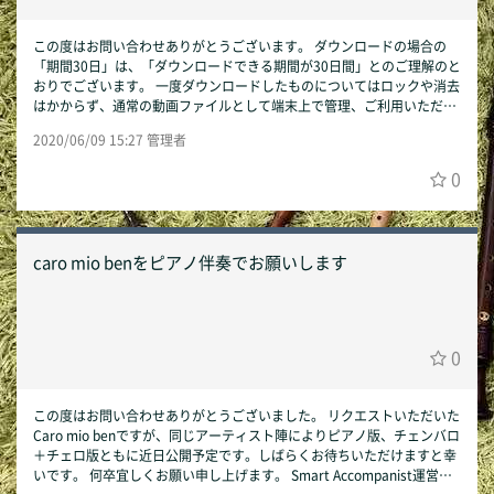
この度はお問い合わせありがとうございます。 ダウンロードの場合の
「期間30日」は、「ダウンロードできる期間が30日間」とのご理解のと
おりでございます。 一度ダウンロードしたものについてはロックや消去
はかからず、通常の動画ファイルとして端末上で管理、ご利用いただけ
ます。 以上、ご確認のほどお願い申し上げます。 Smart Accompanist
2020/06/09 15:27 管理者
運営事務局
0
caro mio benをピアノ伴奏でお願いします
0
この度はお問い合わせありがとうございました。 リクエストいただいた
Caro mio benですが、同じアーティスト陣によりピアノ版、チェンバロ
＋チェロ版ともに近日公開予定です。しばらくお待ちいただけますと幸
いです。 何卒宜しくお願い申し上げます。 Smart Accompanist運営事