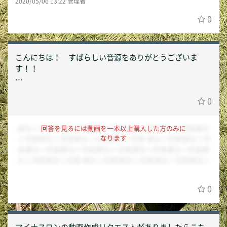
2020/05/06 13:22 管理者
0
こんにちは！ すばらしい音源をありがとうございま
す！！
早速ですがご報告です。Come againですが、動画の00:25
0
-00:35、02:35-03:35あたりで音と映像がストップしてしま
います。
ダミーですダミーですダミーですダミーですダミーですダミ
回答を見るには動画を一本以上購入した方のみに
2台のWindows10のパソコンで確認しましたが、同じエラ
なります
ーですダミーですダミーですダミーです ダミーですダミーで
ーが起きました。すみませんが、どうぞよろしくお願い
すダミーですダミーですダミーですダミーですダミーですダ
いたします。 堀上
ミーですダミーです ダミーですダミーですダミーですダミー
ですダミーですダミーですダミーですダミーですダミーです
ダミーですダミーですダミーですダミーですダミーですダミ
0
ーですダミーですダミーですダミーです