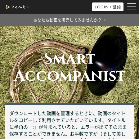
tog
LOGIN / 登録
nav
あなたも動画を販売してみませんか？
Smart
Accompanist
ダウンロードした動画を管理するときに、動画のタイト
ルをコピーして利用させていただいています。タイトル
に半角の「:」が含まれていると、エラーが出てそのまま
保存することができません。お手数ですが（そして美し