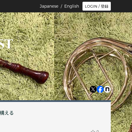
Japanese /
English
LOGIN / 登録
st
を構える
0