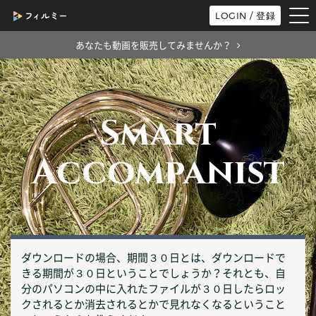
tog
LOGIN / 登録
nav
あなたも動画を販売してみませんか？
Smart
Accompanist
ダウンロードの場合、期間３０日とは、ダウンロードで
きる期間が３０日ということでしょうか？それとも、自
分のパソコンの中に入れたファイルが３０日したらロッ
クされるとか消去されるとかで見れなくなるということ