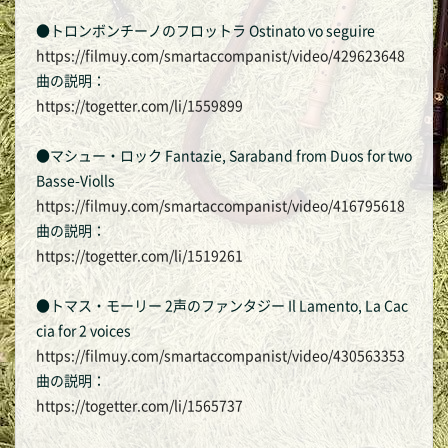
●トロンボンチーノのフロットラ Ostinato vo seguire
https://filmuy.com/smartaccompanist/video/429623648
曲の説明：
https://togetter.com/li/1559899
●マシュー・ロック Fantazie, Saraband from Duos for two
Basse-Violls
https://filmuy.com/smartaccompanist/video/416795618
曲の説明：
https://togetter.com/li/1519261
●トマス・モーリー 2声のファンタジー Il Lamento, La Cac
cia for 2 voices
https://filmuy.com/smartaccompanist/video/430563353
曲の説明：
https://togetter.com/li/1565737