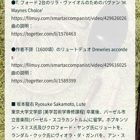
●T. フォード 2台のリラ・ヴァイオルのためのパヴァン 'M.
Maynes Choice'
https://filmuy.com/smartaccompanist/video/429626026
曲の説明：
https://togetter.com/li/1576463
●作者不詳（1600頃）のリュートデュオ Drewries accorde
s
https://filmuy.com/smartaccompanist/video/429616025
曲の説明：
https://togetter.com/li/1589399
■ 坂本龍右 Ryosuke Sakamoto, Lute
東京大学文学部 (美学芸術学専修課程) 卒業後、バーゼル市
立音楽院(バーゼル・スコラカントルム)に留学。ホプキンソ
ン・スミス氏及びクロフォード・ヤング氏にリュートを、
ランダル・クック氏にヴィオラ・ダ・ガンバを、アン・ス