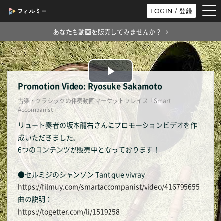
tog
LOGIN / 登録
nav
あなたも動画を販売してみませんか？
Play
Promotion Video: Ryosuke Sakamoto
古楽・クラシックの伴奏動画マーケットプレイス「Smart
Video
Accompanist」
リュート奏者の坂本龍右さんにプロモーションビデオを作
成いただきました。
6つのコンテンツが販売中となっております！
●セルミジのシャンソン Tant que vivray
https://filmuy.com/smartaccompanist/video/416795655
曲の説明：
https://togetter.com/li/1519258