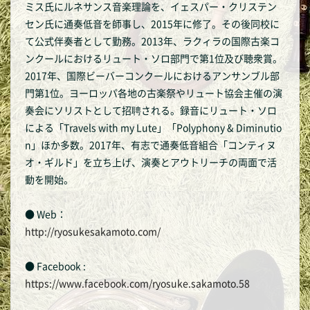
ミス氏にルネサンス音楽理論を、イェスパー・クリステン
セン氏に通奏低音を師事し、2015年に修了。その後同校に
て公式伴奏者として勤務。2013年、ラクィラの国際古楽コ
ンクールにおけるリュート・ソロ部門で第1位及び聴衆賞。
2017年、国際ビーバーコンクールにおけるアンサンブル部
門第1位。ヨーロッパ各地の古楽祭やリュート協会主催の演
奏会にソリストとして招聘される。録音にリュート・ソロ
による「Travels with my Lute」「Polyphony & Diminutio
n」ほか多数。2017年、有志で通奏低音組合「コンティヌ
オ・ギルド」を立ち上げ、演奏とアウトリーチの両面で活
動を開始。
● Web：
http://ryosukesakamoto.com/
● Facebook :
https://www.facebook.com/ryosuke.sakamoto.58