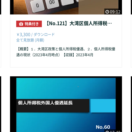
09:12
【No.121】大湾区個人所得税優遇の現状
特典付き
3,300
￥
/ ダウンロード
全て見放題 (月額)
【概要】１．大湾区政策と個人所得税優遇、２．個人所得税優
遇の現状（2023年4月時点）【収録】2023年4月