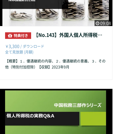
09:08
【No.143】外国人個人所得税優遇延長
特典付き
3,300
￥
/ ダウンロード
全て見放題 (月額)
【概要】１．優遇継続の内容、２．優遇継続の意義、３．その
他（特別付加控除）【収録】2023年9月