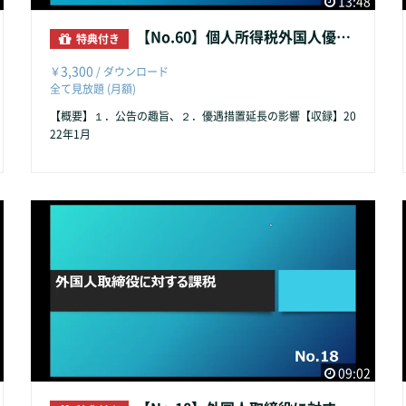
13:48
【No.60】個人所得税外国人優遇延長
特典付き
3,300
￥
/ ダウンロード
全て見放題 (月額)
【概要】１．公告の趣旨、２．優遇措置延長の影響【収録】20
22年1月
09:02