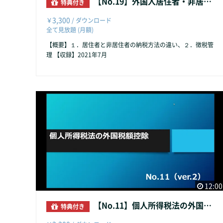
【No.19】外国人居住者・非居住者の課税方法の違い
特典付き
3,300
￥
/ ダウンロード
全て見放題 (月額)
【概要】１．居住者と非居住者の納税方法の違い、２．徴税管
理 【収録】2021年7月
12:00
【No.11】個人所得税法の外国税額控除
特典付き