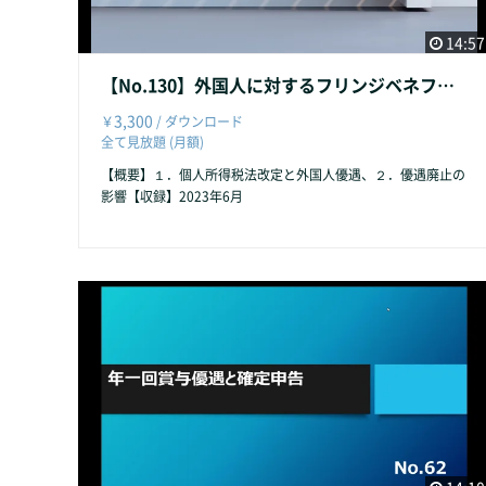
14:57
【No.130】外国人に対するフリンジベネフィット免税措置の今後
3,300
￥
/ ダウンロード
全て見放題 (月額)
【概要】１．個人所得税法改定と外国人優遇、２．優遇廃止の
影響【収録】2023年6月