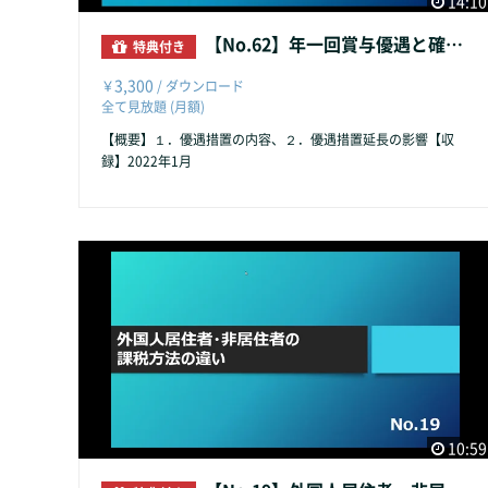
14:10
【No.62】年一回賞与優遇と確定申告
特典付き
3,300
￥
/ ダウンロード
全て見放題 (月額)
【概要】１．優遇措置の内容、２．優遇措置延長の影響【収
録】2022年1月
10:59