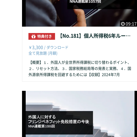
09:17
【No.181】個人所得税6年ルールのリセット
特典付き
3,300
￥
/ ダウンロード
全て見放題 (月額)
【概要】１．外国人が全世界所得課税に切り替わるポイント、
２．リセット方法、３．国家税務総局等の発表と実務、４．国
外源泉所得課税を回避するためには【収録】2024年7月