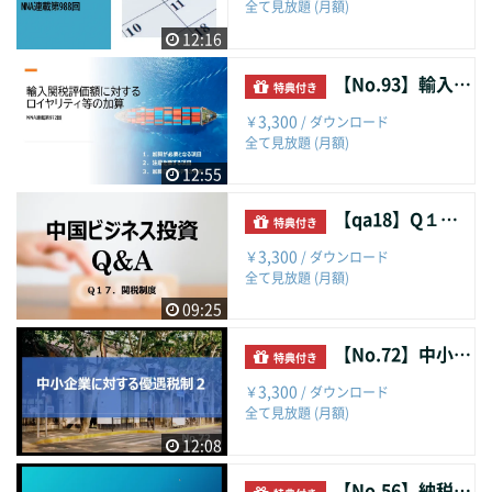
全て見放題 (月額)
12:16
【No.93】輸入関税評価額に対するロイヤリティ等の加算
特典付き
3,300
￥
/ ダウンロード
全て見放題 (月額)
12:55
【qa18】Q１７．関税制度
特典付き
3,300
￥
/ ダウンロード
全て見放題 (月額)
09:25
【No.72】中小企業に対する優遇税制２
特典付き
3,300
￥
/ ダウンロード
全て見放題 (月額)
12:08
【No.56】納税ランクの回復