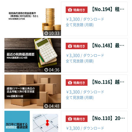
【No.194】租税条約適用の受益者要件（香港等に対する配当）その１
特典付き
3,300
￥
/ ダウンロード
全て見放題 (月額)
10:33
【No.148】最近の税務優遇措置
特典付き
3,300
￥
/ ダウンロード
全て見放題 (月額)
04:36
【No.116】越境Eコマース輸出商品の返品再輸入時の暫定措置
特典付き
3,300
￥
/ ダウンロード
全て見放題 (月額)
04:48
【No.110】2023年に関連する期間限定優遇措置
特典付き
3,300
￥
/ ダウンロード