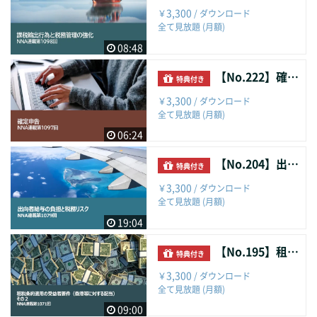
3,300
￥
/ ダウンロード
全て見放題 (月額)
08:48
【No.222】確定申告
特典付き
3,300
￥
/ ダウンロード
全て見放題 (月額)
06:24
【No.204】出向者給与の負担と税務リスク
特典付き
3,300
￥
/ ダウンロード
全て見放題 (月額)
19:04
【No.195】租税条約適用の受益者要件（香港等に対する配当）その２
特典付き
3,300
￥
/ ダウンロード
全て見放題 (月額)
09:00