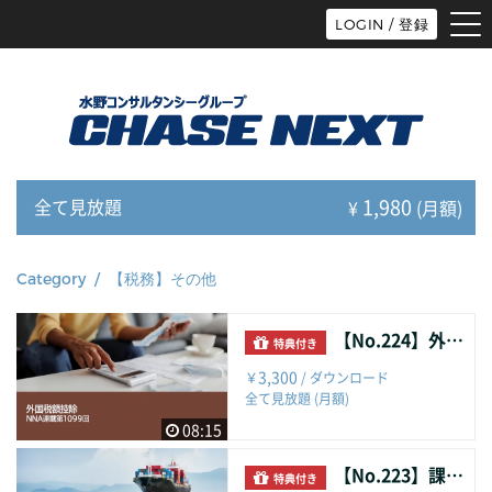
tog
LOGIN / 登録
nav
1,980
全て見放題
¥
(月額)
Category / 【税務】その他
【No.224】外国税額控除
特典付き
3,300
￥
/ ダウンロード
全て見放題 (月額)
08:15
【No.223】課税輸出行為と税務管理の強化
特典付き