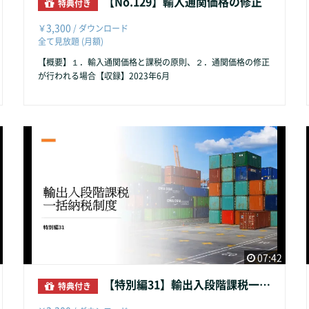
【No.129】輸入通関価格の修正
特典付き
3,300
￥
/ ダウンロード
全て見放題 (月額)
【概要】１．輸入通関価格と課税の原則、２．通関価格の修正
が行われる場合【収録】2023年6月
07:42
【特別編31】輸出入段階課税一括納税制度
特典付き