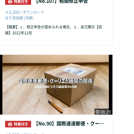
【No.107】税関修正申告
特典付き
3,300
￥
/ ダウンロード
全て見放題 (月額)
【概要】１．修正申告が認められる場合、２．自己開示【収
録】2022年12月
08:29
【No.90】国際速達郵便・クーリエと通関の関係
特典付き