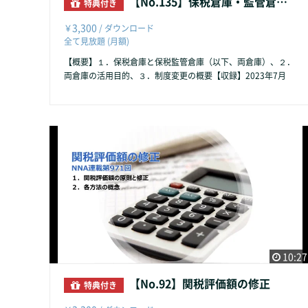
【No.135】保税倉庫・監管倉庫管理規則の改定
特典付き
3,300
￥
/ ダウンロード
全て見放題 (月額)
【概要】１．保税倉庫と保税監管倉庫（以下、両倉庫）、２．
両倉庫の活用目的、３．制度変更の概要【収録】2023年7月
10:27
【No.92】関税評価額の修正
特典付き