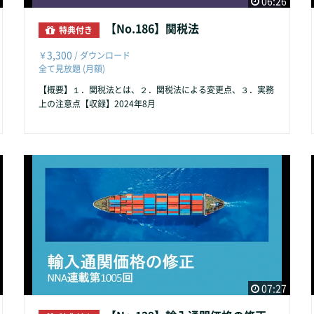
06:26
【No.186】関税法
特典付き
3,300
￥
/ ダウンロード
全て見放題 (月額)
【概要】１．関税法とは、２．関税法による変更点、３．実務
上の注意点【収録】2024年8月
07:27