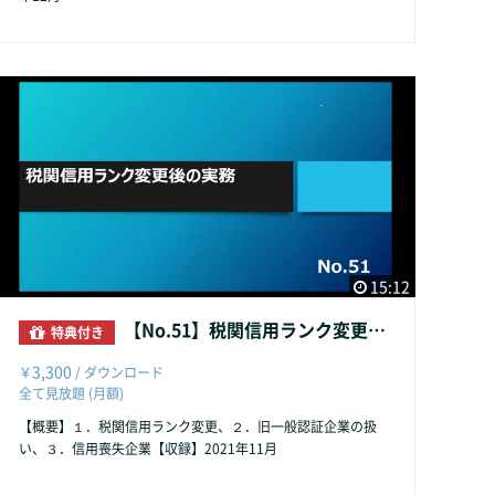
15:12
【No.51】税関信用ランク変更後の実務
特典付き
3,300
￥
/ ダウンロード
全て見放題 (月額)
【概要】１．税関信用ランク変更、２．旧一般認証企業の扱
い、３．信用喪失企業【収録】2021年11月