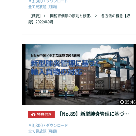
3,300
￥
/ ダウンロード
全て見放題 (月額)
【概要】１．関税評価額の原則と修正、２．各方法の概念【収
録】2022年9月
05:46
【No.89】新型肺炎管理に基づく輸入貨物の対応
特典付き
3,300
￥
/ ダウンロード
全て見放題 (月額)