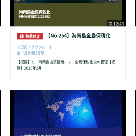
12:43
【No.254】海南島全島保税化
特典付き
550
￥
/ ダウンロード
全て見放題 (月額)
【概要】１．海南自由貿易港、２．全島保税化後の管理【収
録】2026年2月