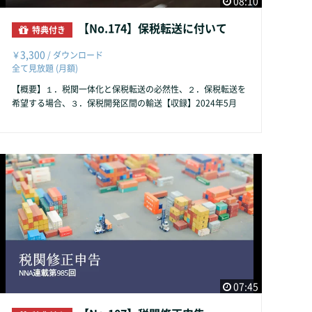
08:10
【No.174】保税転送に付いて
特典付き
3,300
￥
/ ダウンロード
全て見放題 (月額)
【概要】１．税関一体化と保税転送の必然性、２．保税転送を
希望する場合、３．保税開発区間の輸送【収録】2024年5月
07:45