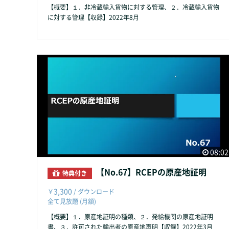
【概要】１．非冷蔵輸入貨物に対する管理、２．冷蔵輸入貨物
に対する管理【収録】2022年8月
08:02
【No.67】RCEPの原産地証明
特典付き
3,300
￥
/ ダウンロード
全て見放題 (月額)
【概要】１．原産地証明の種類、２．発給機関の原産地証明
書、３．許可された輸出者の原産地声明【収録】2022年3月