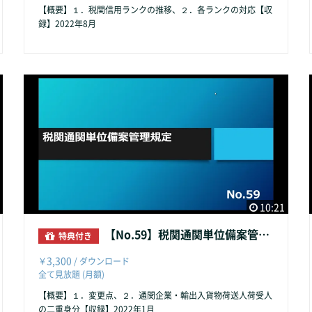
【概要】１．税関信用ランクの推移、２．各ランクの対応【収
録】2022年8月
10:21
【No.59】税関通関単位備案管理規定
特典付き
3,300
￥
/ ダウンロード
全て見放題 (月額)
【概要】１．変更点、２．通関企業・輸出入貨物荷送人荷受人
の二重身分【収録】2022年1月