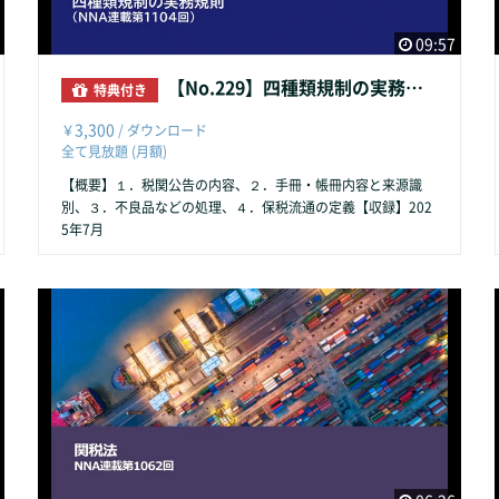
09:57
【No.229】四種類規制の実務規則
特典付き
3,300
￥
/ ダウンロード
全て見放題 (月額)
【概要】１．税関公告の内容、２．手冊・帳冊内容と来源識
別、３．不良品などの処理、４．保税流通の定義【収録】202
5年7月