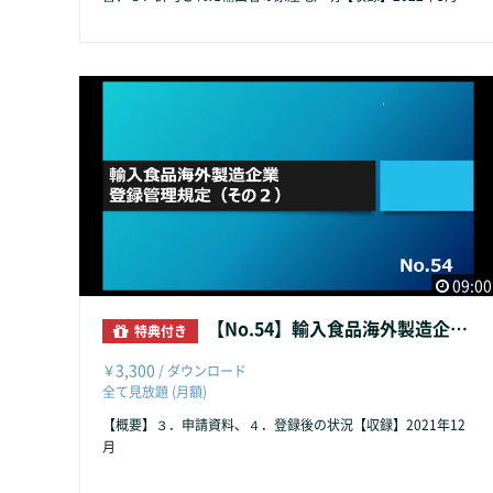
09:00
【No.54】輸入食品海外製造企業登録管理規定（その２）
特典付き
3,300
￥
/ ダウンロード
全て見放題 (月額)
【概要】３．申請資料、４．登録後の状況【収録】2021年12
月