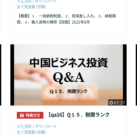
3,300
￥
/ ダウンロード
全て見放題 (月額)
【概要】１．一括納税制度、２．担保差し入れ、３．納税期
限、４．輸入貨物の解除【収録】2022年8月
07:37
【qa16】Q１５．税関ランク
特典付き
3,300
￥
/ ダウンロード
全て見放題 (月額)