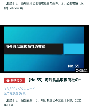
【概要】１．適用原則と他地域経由の条件、２．必要書類【収
録】2022年3月
05:31
【No.55】海外食品取扱商社の登録
特典付き
3,300
￥
/ ダウンロード
全て見放題 (月額)
【概要】１．届出義務、２．現行制度との変更【収録】2021
年12月