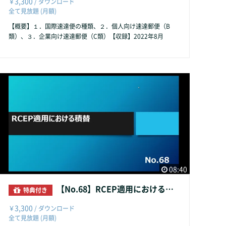
3,300
￥
/ ダウンロード
全て見放題 (月額)
【概要】１．国際速達便の種類、２．個人向け速達郵便（B
類）、３．企業向け速達郵便（C類）【収録】2022年8月
08:40
【No.68】RCEP適用における積替
特典付き
3,300
￥
/ ダウンロード
全て見放題 (月額)