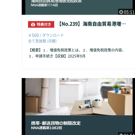
05:11
【No.239】海南自由貿易港増値免税政策
特典付き
500
￥
/ ダウンロード
全て見放題 (月額)
【概要】１．増値免税政策とは、２．増値免税政策の内容、
３．申請手続き【収録】2025年9月