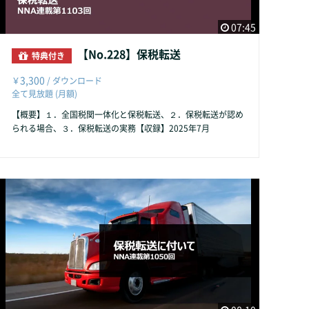
07:45
【No.228】保税転送
特典付き
3,300
￥
/ ダウンロード
全て見放題 (月額)
【概要】１．全国税関一体化と保税転送、２．保税転送が認め
られる場合、３．保税転送の実務【収録】2025年7月