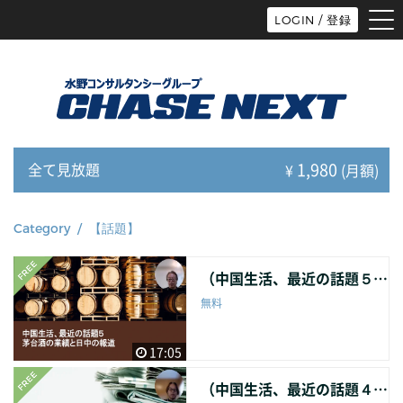
tog
LOGIN / 登録
nav
1,980
全て見放題
¥
(月額)
Category / 【話題】
（中国生活、最近の話題５）茅台酒の業績と日中の報道（2025年10月）
無料
17:05
（中国生活、最近の話題４）ダイソー、メイソウと日中の報道（2025年1月）