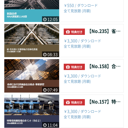
550
￥
/ ダウンロード
全て見放題 (月額)
12:05
【No.235】省・市を跨ぐ企業移転の効率化推進
特典付き
3,300
￥
/ ダウンロード
全て見放題 (月額)
08:33
【No.158】合併における消滅会社の拠点・事業移管
特典付き
3,300
￥
/ ダウンロード
全て見放題 (月額)
07:49
【No.157】特殊性税務処理のポイント（その２）
特典付き
3,300
￥
/ ダウンロード
全て見放題 (月額)
11:04