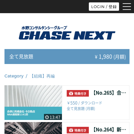
tog
LOGIN / 登録
nav
1,980
全て見放題
¥
(月額)
Category / 【組織】再編
【No.265】合併と消滅会社・その拠点
特典付き
550
￥
/ ダウンロード
全て見放題 (月額)
13:47
【No.264】新設合併
特典付き