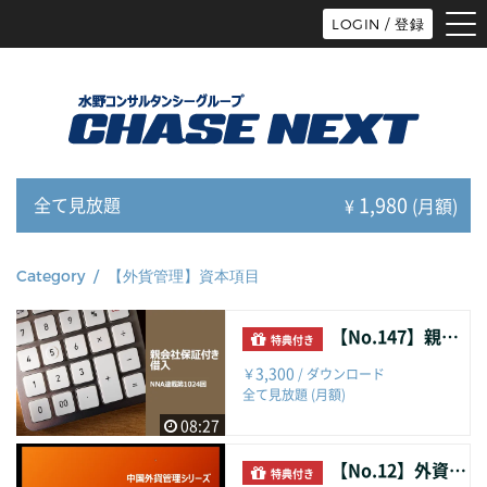
tog
LOGIN / 登録
nav
1,980
全て見放題
¥
(月額)
Category / 【外貨管理】資本項目
【No.147】親会社保証付き借入
特典付き
3,300
￥
/ ダウンロード
全て見放題 (月額)
08:27
【No.12】外資企業の資本金払込における規制と注意事項
特典付き