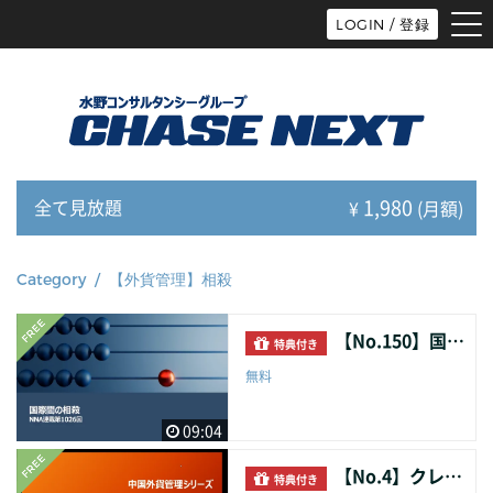
tog
LOGIN / 登録
nav
1,980
全て見放題
¥
(月額)
Category / 【外貨管理】相殺
【No.150】国際間の相殺
特典付き
無料
09:04
【No.4】クレーム処理（貨物代金との相殺と賠償金の支払い）
特典付き