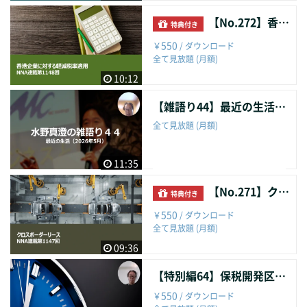
【No.272】香港企業に対する軽減税率適用
特典付き
550
￥
/ ダウンロード
全て見放題 (月額)
10:12
【雑語り44】最近の生活（2026年5月）
全て見放題 (月額)
11:35
【No.271】クロスボーダーリース
特典付き
550
￥
/ ダウンロード
全て見放題 (月額)
09:36
【特別編64】保税開発区の推移（2022年～2025年末）
550
￥
/ ダウンロード