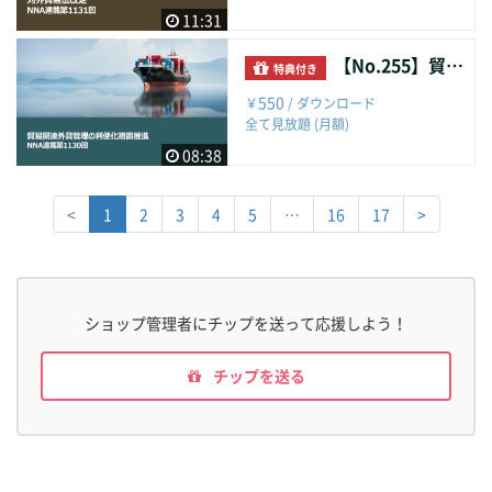
11:31
【No.255】貿易関連外貨管理の利便化措置推進
特典付き
550
￥
/ ダウンロード
全て見放題 (月額)
08:38
<
1
2
3
4
5
…
16
17
>
ショップ管理者にチップを送って応援しよう！
チップを送る