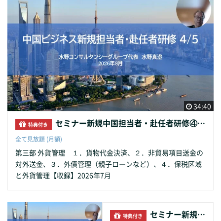
34:40
セミナー新規中国担当者・赴任者研修④外貨管理
特典付き
全て見放題 (月額)
第三部 外貨管理 １．貨物代金決済、２．非貿易項目送金の
対外送金、３．外債管理（親子ローンなど）、４．保税区域
と外貨管理【収録】2026年7月
セミナー新規中国担当者・赴任者研修③通関・保税
特典付き