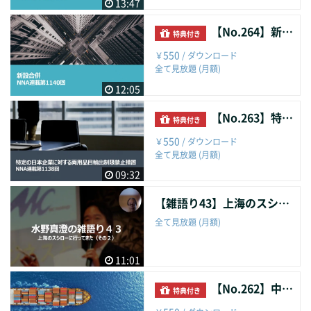
13:47
【No.264】新設合併
特典付き
550
￥
/ ダウンロード
全て見放題 (月額)
12:05
【No.263】特定の日本企業に対する両用品目輸出制限禁止措置
特典付き
550
￥
/ ダウンロード
全て見放題 (月額)
09:32
【雑語り43】上海のスシローに行ってきた（その２）
全て見放題 (月額)
11:01
【No.262】中国の両用品目物資・レアアース輸出規制
特典付き