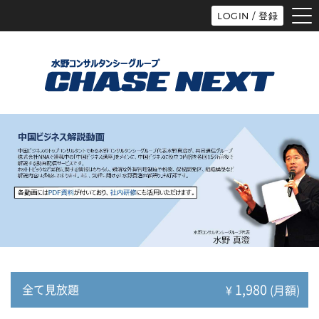
tog
LOGIN / 登録
nav
1,980
全て見放題
¥
(月額)