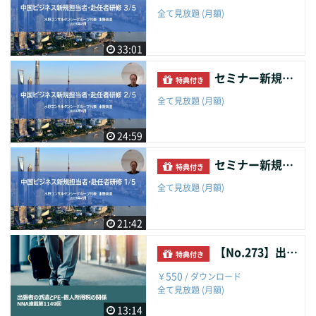
全て見放題 (月額)
33:01
セミナー新規中国担当者・赴任者研修②組織
特典付き
全て見放題 (月額)
24:59
セミナー新規中国担当者・赴任者研修①組織
特典付き
全て見放題 (月額)
21:42
【No.273】出張者の派遣とPE・個人所得税の関係
特典付き
550
￥
/ ダウンロード
全て見放題 (月額)
13:14