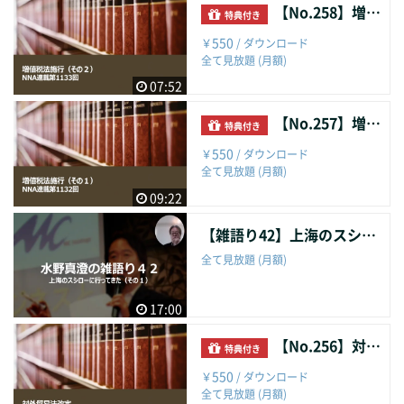
【No.258】増値税法施行（その２）
特典付き
550
￥
/ ダウンロード
全て見放題 (月額)
07:52
【No.257】増値税法施行（その１）
特典付き
550
￥
/ ダウンロード
全て見放題 (月額)
09:22
【雑語り42】上海のスシローに行ってきた（その１）
全て見放題 (月額)
17:00
【No.256】対外貿易法改定
特典付き
550
￥
/ ダウンロード
全て見放題 (月額)