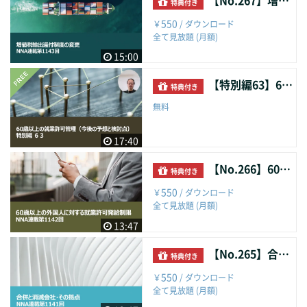
【No.267】増値税輸出還付制度の変更
特典付き
550
￥
/ ダウンロード
全て見放題 (月額)
15:00
【特別編63】60歳以上の就業許可管理（今後の予想と検討点）
特典付き
無料
17:40
【No.266】60歳以上の外国人に対する就業許可発給制限
特典付き
550
￥
/ ダウンロード
全て見放題 (月額)
13:47
【No.265】合併と消滅会社・その拠点
特典付き
550
￥
/ ダウンロード
全て見放題 (月額)