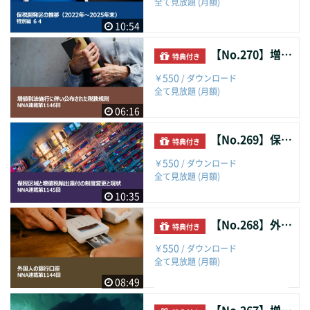
全て見放題 (月額)
10:54
【No.270】増値税法施行に伴い公布された税務規則
特典付き
550
￥
/ ダウンロード
全て見放題 (月額)
06:16
【No.269】保税区域と増値税輸出還付の制度変更と現状
特典付き
550
￥
/ ダウンロード
全て見放題 (月額)
10:35
【No.268】外国人の銀行口座
特典付き
550
￥
/ ダウンロード
全て見放題 (月額)
08:49