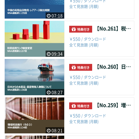
550
￥
/ ダウンロード
全て見放題 (月額)
07:18
【No.261】税関信用ランク制度変更
特典付き
550
￥
/ ダウンロード
全て見放題 (月額)
09:34
【No.260】日本からの水産品・農産物輸入制限について
特典付き
550
￥
/ ダウンロード
全て見放題 (月額)
08:27
【No.259】増値税法施行（その３）
特典付き
550
￥
/ ダウンロード
全て見放題 (月額)
08:21