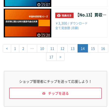
15:07
【No.13】買収等に関わる持分譲渡代金の決済
特典付き
3,300
￥
/ ダウンロード
全て見放題 (月額)
15:20
<
1
2
…
10
11
12
13
14
15
16
17
>
ショップ管理者にチップを送って応援しよう！
チップを送る