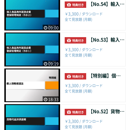
【No.54】輸入食品海外製造企業登録管理規定（その２）
特典付き
3,300
￥
/ ダウンロード
全て見放題 (月額)
09:00
【No.53】輸入食品海外製造企業登録管理規定（その１）
特典付き
3,300
￥
/ ダウンロード
全て見放題 (月額)
09:19
【特別編】個人情報保護法
特典付き
3,300
￥
/ ダウンロード
全て見放題 (月額)
18:33
【No.52】貨物代金決済原則
特典付き
3,300
￥
/ ダウンロード
全て見放題 (月額)