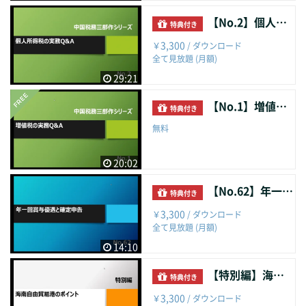
【No.2】個人所得税の実務Q&A
特典付き
3,300
￥
/ ダウンロード
全て見放題 (月額)
29:21
【No.1】増値税の実務Q&A
特典付き
無料
20:02
【No.62】年一回賞与優遇と確定申告
特典付き
3,300
￥
/ ダウンロード
全て見放題 (月額)
14:10
【特別編】海南自由貿易港のポイント
特典付き
3,300
￥
/ ダウンロード