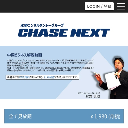
tog
LOGIN / 登録
nav
1,980
全て見放題
¥
(月額)