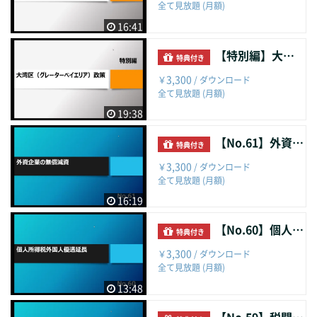
全て見放題 (月額)
16:41
【特別編】大湾区（グレーターベイエリア）政策
特典付き
3,300
￥
/ ダウンロード
全て見放題 (月額)
19:38
【No.61】外資企業の無償減資
特典付き
3,300
￥
/ ダウンロード
全て見放題 (月額)
16:19
【No.60】個人所得税外国人優遇延長
特典付き
3,300
￥
/ ダウンロード
全て見放題 (月額)
13:48