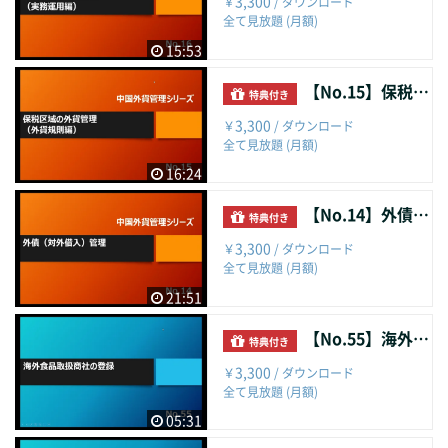
3,300
￥
/ ダウンロード
全て見放題 (月額)
15:53
【No.15】保税区域の外貨管理（外貨規則編）
特典付き
3,300
￥
/ ダウンロード
全て見放題 (月額)
16:24
【No.14】外債（対外借入）管理
特典付き
3,300
￥
/ ダウンロード
全て見放題 (月額)
21:51
【No.55】海外食品取扱商社の登録
特典付き
3,300
￥
/ ダウンロード
全て見放題 (月額)
05:31