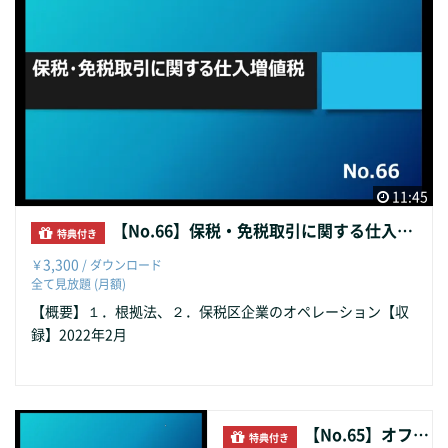
11:45
【No.66】保税・免税取引に関する仕入増値税
特典付き
3,300
￥
/ ダウンロード
全て見放題 (月額)
【概要】１．根拠法、２．保税区企業のオペレーション【収
録】2022年2月
【No.65】オフショア取引の新動向
特典付き