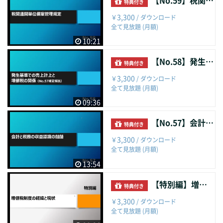
【No.59】税関通関単位備案管理規定
特典付き
3,300
￥
/ ダウンロード
全て見放題 (月額)
10:21
【No.58】発生基準での売上計上と増値税の関係
特典付き
3,300
￥
/ ダウンロード
全て見放題 (月額)
09:36
【No.57】会計と税務の収益認識の齟齬
特典付き
3,300
￥
/ ダウンロード
全て見放題 (月額)
13:54
【特別編】増値税制度の経緯と現状
特典付き
3,300
￥
/ ダウンロード
全て見放題 (月額)