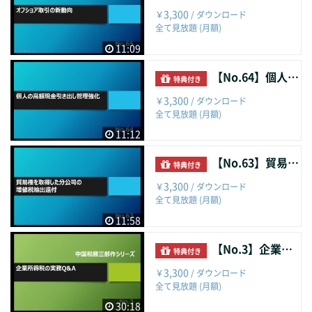
3,300
￥
/ ダウンロード
全て見放題 (月額)
11:09
【No.64】個人の高額現金引き出し管理強化
特典付き
3,300
￥
/ ダウンロード
全て見放題 (月額)
11:12
【No.63】貿易権を取得した分公司の増値税輸出還付
特典付き
3,300
￥
/ ダウンロード
全て見放題 (月額)
11:58
【No.3】企業所得税の実務Q&A
特典付き
3,300
￥
/ ダウンロード
全て見放題 (月額)
30:18