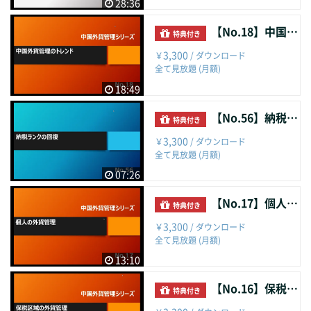
28:36
【No.18】中国外貨管理のトレンド
特典付き
3,300
￥
/ ダウンロード
全て見放題 (月額)
18:49
【No.56】納税ランクの回復
特典付き
3,300
￥
/ ダウンロード
全て見放題 (月額)
07:26
【No.17】個人の外貨管理
特典付き
3,300
￥
/ ダウンロード
全て見放題 (月額)
13:10
【No.16】保税区域の外貨管理（実務運用編）
特典付き