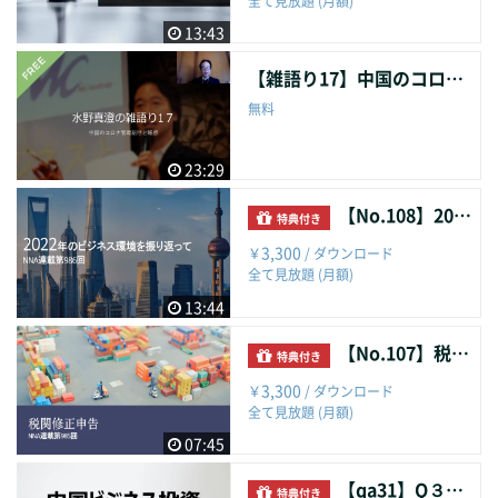
全て見放題 (月額)
13:43
【雑語り17】中国のコロナ管理総括と雑感
無料
23:29
【No.108】2022年のビジネス環境を振り返って
特典付き
3,300
￥
/ ダウンロード
全て見放題 (月額)
13:44
【No.107】税関修正申告
特典付き
3,300
￥
/ ダウンロード
全て見放題 (月額)
07:45
【qa31】Q３０．クロスボーダー人民元
特典付き