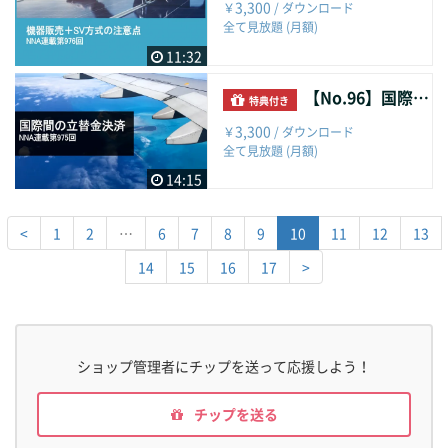
3,300
￥
/ ダウンロード
全て見放題 (月額)
11:32
【No.96】国際間の立替金決済
特典付き
3,300
￥
/ ダウンロード
全て見放題 (月額)
14:15
<
1
2
…
6
7
8
9
10
11
12
13
14
15
16
17
>
ショップ管理者にチップを送って応援しよう！
チップを送る