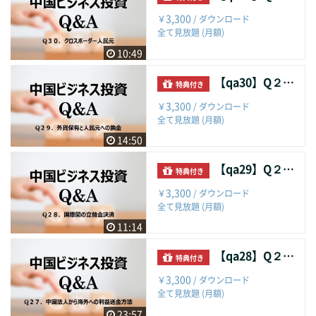
3,300
￥
/ ダウンロード
全て見放題 (月額)
10:49
【qa30】Q２９．外貨保有と人民元への換金
特典付き
3,300
￥
/ ダウンロード
全て見放題 (月額)
14:50
【qa29】Q２８．国際間の立替金決済
特典付き
3,300
￥
/ ダウンロード
全て見放題 (月額)
11:14
【qa28】Q２７．中国法人から海外への利益送金方法
特典付き
3,300
￥
/ ダウンロード
全て見放題 (月額)
23:57