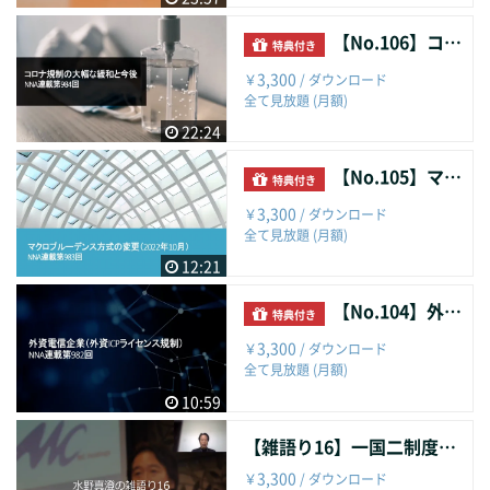
【No.106】コロナ規制の大幅な緩和と今後
特典付き
3,300
￥
/ ダウンロード
全て見放題 (月額)
22:24
【No.105】マクロプルーデンス方式の変更（2022年10月）
特典付き
3,300
￥
/ ダウンロード
全て見放題 (月額)
12:21
【No.104】外資電信企業（外資ICPライセンス規制）
特典付き
3,300
￥
/ ダウンロード
全て見放題 (月額)
10:59
【雑語り16】一国二制度の定義と香港
3,300
￥
/ ダウンロード