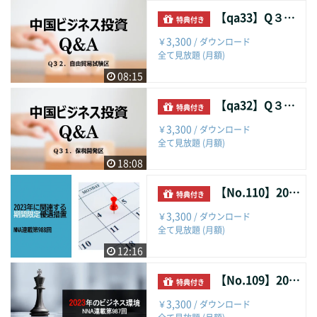
【qa33】Q３２．自由貿易試験区
特典付き
3,300
￥
/ ダウンロード
全て見放題 (月額)
08:15
【qa32】Q３１．保税開発区
特典付き
3,300
￥
/ ダウンロード
全て見放題 (月額)
18:08
【No.110】2023年に関連する期間限定優遇措置
特典付き
3,300
￥
/ ダウンロード
全て見放題 (月額)
12:16
【No.109】2023年のビジネス環境
特典付き
3,300
￥
/ ダウンロード