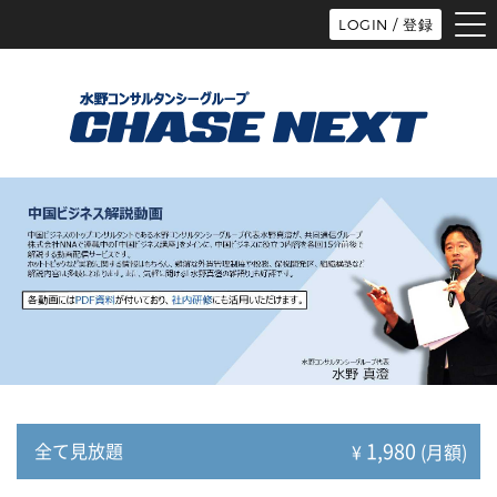
tog
LOGIN / 登録
nav
1,980
全て見放題
¥
(月額)