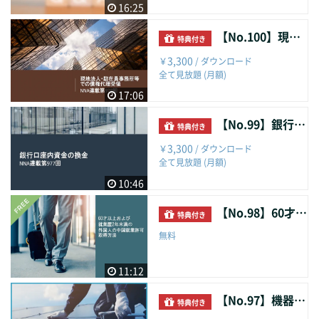
16:25
【No.100】現地法人・駐在員事務所等での債権代理受領
特典付き
3,300
￥
/ ダウンロード
全て見放題 (月額)
17:06
【No.99】銀行口座内資金の換金
特典付き
3,300
￥
/ ダウンロード
全て見放題 (月額)
10:46
【No.98】60才以上および就業歴2年未満の外国人の中国就業許可取得方法
特典付き
無料
11:12
【No.97】機器販売＋SV方式の注意点
特典付き