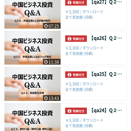
【qa27】Q２６．外国企業による中国内取引
特典付き
3,300
￥
/ ダウンロード
全て見放題 (月額)
07:25
【qa26】Q２５．中国企業によるオフショア取引
特典付き
3,300
￥
/ ダウンロード
全て見放題 (月額)
11:38
【qa25】Q２４．貿易取引決済
特典付き
3,300
￥
/ ダウンロード
全て見放題 (月額)
13:43
【qa24】Q２３．銀行口座（国内口座・国外口座）
特典付き
3,300
￥
/ ダウンロード
全て見放題 (月額)