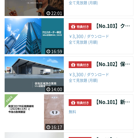
全て見放題 (月額)
22:01
【No.103】クロスボーダー保証
特典付き
3,300
￥
/ ダウンロード
全て見放題 (月額)
16:59
【No.102】保税区域游の実務
特典付き
3,300
￥
/ ダウンロード
全て見放題 (月額)
14:00
【No.101】新型コロナ対応規制緩和（2022年11月）と今後の政策展望
特典付き
無料
16:17