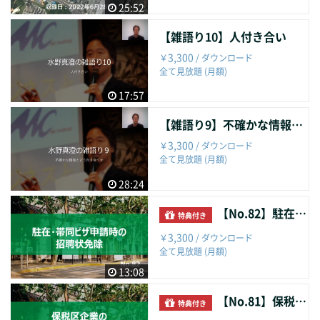
25:52
【雑語り10】人付き合い
3,300
￥
/ ダウンロード
全て見放題 (月額)
17:57
【雑語り9】不確かな情報とどう向き合うか
3,300
￥
/ ダウンロード
全て見放題 (月額)
28:24
【No.82】駐在・帯同ビザ申請時の招聘状免除
特典付き
3,300
￥
/ ダウンロード
全て見放題 (月額)
13:08
【No.81】保税区企業のオフショア・インボイススウィッチ
特典付き