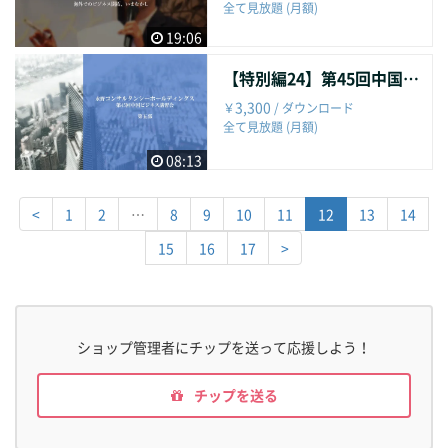
全て見放題 (月額)
19:06
【特別編24】第45回中国ビジネス講習会（第五部）
3,300
￥
/ ダウンロード
全て見放題 (月額)
08:13
<
1
2
…
8
9
10
11
12
13
14
15
16
17
>
ショップ管理者にチップを送って応援しよう！
チップを送る