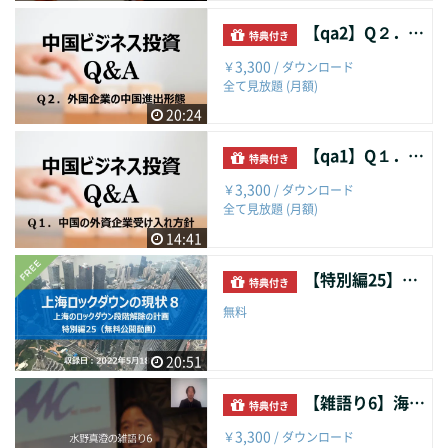
【qa2】Q２．外国企業の中国進出形態
特典付き
3,300
￥
/ ダウンロード
全て見放題 (月額)
20:24
【qa1】Q１．中国の外資企業受け入れ方針
特典付き
3,300
￥
/ ダウンロード
全て見放題 (月額)
14:41
【特別編25】上海ロックダウンの現状８
特典付き
無料
20:51
【雑語り6】海外でのビジネス開拓、いまむかし
特典付き
3,300
￥
/ ダウンロード