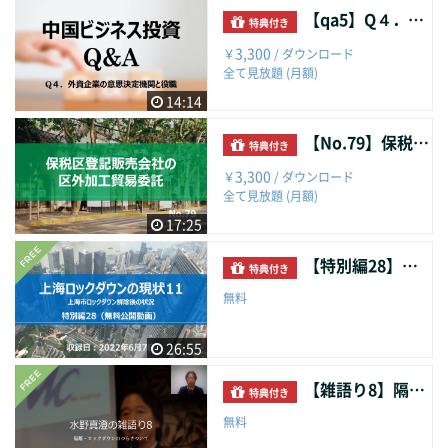
【qa5】Q４．外資企業の意思決定機関と役職
特典付き
3,300
￥
/ ダウンロード
全て見放題 (月額)
14:14
【No.79】保税区登記販売会社の区外加工貿易委託
特典付き
3,300
￥
/ ダウンロード
全て見放題 (月額)
17:25
【特別編28】上海ロックダウンの現状１１
特典付き
無料
26:55
【雑語り8】隔離・ロックダウンのつらさついて
特典付き
無料