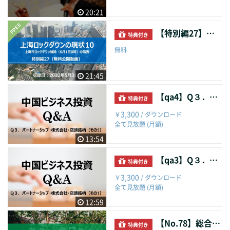
20:21
【特別編27】上海ロックダウンの現状１０
特典付き
無料
21:45
【qa4】Q３．パートナーシップ・株式会社・店頭銘柄（その2）
特典付き
3,300
￥
/ ダウンロード
全て見放題 (月額)
13:54
【qa3】Q３．パートナーシップ・株式会社・店頭銘柄（その1）
特典付き
3,300
￥
/ ダウンロード
全て見放題 (月額)
12:59
【No.78】総合保税区企業の外注加工
特典付き