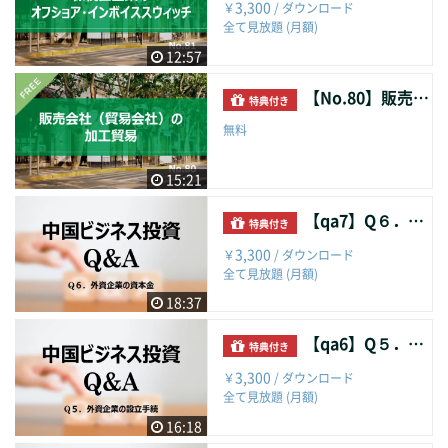
3,300
￥
/ ダウンロード
全て見放題 (月額)
12:57
【No.80】販売会社（貿易会社）の加工貿易
特典付き
無料
15:21
【qa7】Q６．外資企業の資本金
特典付き
3,300
￥
/ ダウンロード
全て見放題 (月額)
18:37
【qa6】Q５．外資企業の設立手続
特典付き
3,300
￥
/ ダウンロード
全て見放題 (月額)
16:18