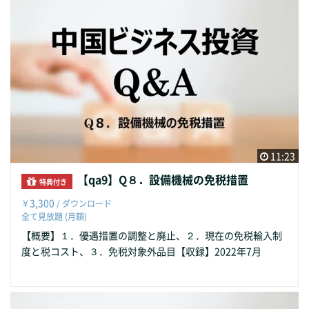
11:23
【qa9】Q８．設備機械の免税措置
特典付き
3,300
￥
/ ダウンロード
全て見放題 (月額)
【概要】１．優遇措置の調整と廃止、２．現在の免税輸入制
度と税コスト、３．免税対象外品目【収録】2022年7月