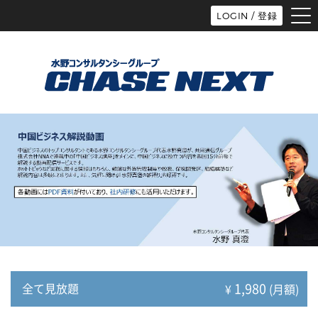
tog
LOGIN / 登録
nav
1,980
全て見放題
¥
(月額)