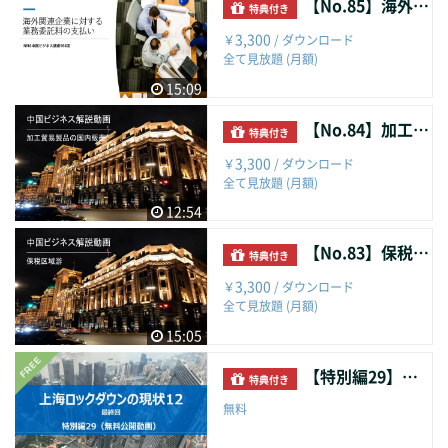
【No.85】海外関連企業に対する業務委託料の支払い
特典付き
3,300
￥
/ ダウンロード
全て見放題 (月額)
15:09
【No.84】加工貿易製品の国内販売
特典付き
3,300
￥
/ ダウンロード
全て見放題 (月額)
12:54
【No.83】保税区域游
特典付き
3,300
￥
/ ダウンロード
全て見放題 (月額)
15:05
【特別編29】上海ロックダウンの現状１２
特典付き
無料