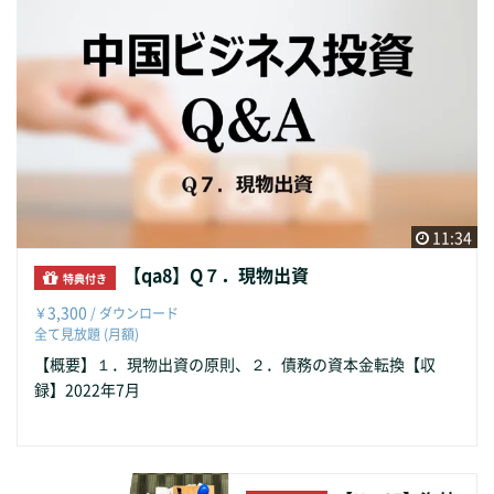
11:34
【qa8】Q７．現物出資
特典付き
3,300
￥
/ ダウンロード
全て見放題 (月額)
【概要】１．現物出資の原則、２．債務の資本金転換【収
録】2022年7月