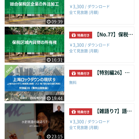
3,300
￥
/ ダウンロード
全て見放題 (月額)
09:39
【No.77】保税区域内貨物の所有権
特典付き
3,300
￥
/ ダウンロード
全て見放題 (月額)
16:31
【特別編26】上海ロックダウンの現状９
特典付き
無料
19:44
【雑語り7】語学と業務能力
特典付き
3,300
￥
/ ダウンロード
全て見放題 (月額)
23:15