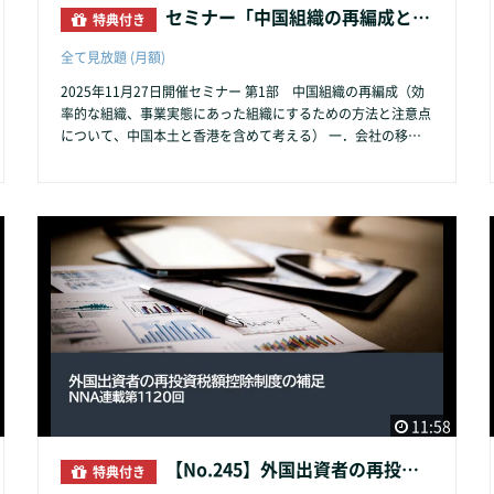
セミナー「中国組織の再編成とグループ企業間取引の注意とリスク回避」（1）
特典付き
全て見放題 (月額)
2025年11月27日開催セミナー 第1部 中国組織の再編成（効
率的な組織、事業実態にあった組織にするための方法と注意点
について、中国本土と香港を含めて考える） 一．会社の移転
（区、市・省を跨ぐ移転） 二．本店登記地（本店登記地の要
件・バーチャル住所） 三．同一住所内の複数組織登記（一址
多照） 四．同一企業の複数拠点（一照多址）
11:58
【No.245】外国出資者の再投資税額控除制度の補足
特典付き