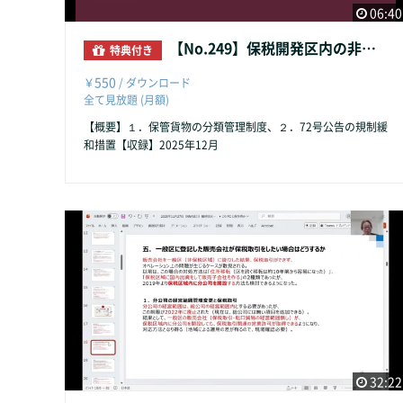
06:40
【No.249】保税開発区内の非保税貨物保管
特典付き
550
￥
/ ダウンロード
全て見放題 (月額)
【概要】１．保管貨物の分類管理制度、２．72号公告の規制緩
和措置【収録】2025年12月
32:22