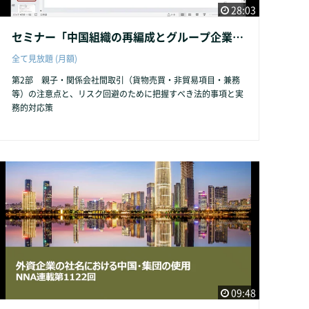
28:03
セミナー「中国組織の再編成とグループ企業間取引の注意とリスク回避」（3）
全て見放題 (月額)
第2部 親子・関係会社間取引（貨物売買・非貿易項目・兼務
等）の注意点と、リスク回避のために把握すべき法的事項と実
務的対応策
09:48