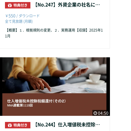
【No.247】外資企業の社名における中国・集団の使用
特典付き
550
￥
/ ダウンロード
全て見放題 (月額)
【概要】１．根拠規則の変更、２．実務運用【収録】2025年1
1月
04:50
【No.244】仕入増値税未控除税額還付（その２）
特典付き