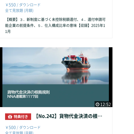
550
￥
/ ダウンロード
全て見放題 (月額)
【概要】３．新制度に基づく未控除税額還付、４．還付申請可
能企業の前提条件、５．仕入構成比率の意味【収録】2025年1
1月
12:52
【No.242】貨物代金決済の根拠規則
特典付き
500
￥
/ ダウンロード
全て見放題 (月額)