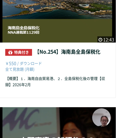
12:43
【No.254】海南島全島保税化
特典付き
550
￥
/ ダウンロード
全て見放題 (月額)
【概要】１．海南自由貿易港、２．全島保税化後の管理【収
録】2026年2月