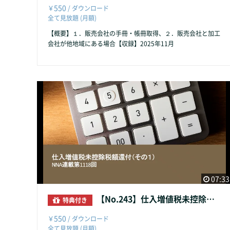
550
￥
/ ダウンロード
全て見放題 (月額)
【概要】１．販売会社の手冊・帳冊取得、２．販売会社と加工
会社が他地域にある場合【収録】2025年11月
07:33
【No.243】仕入増値税未控除税額還付（その１）
特典付き
550
￥
/ ダウンロード
全て見放題 (月額)