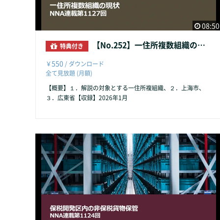
08:50
【No.252】一住所複数組織の現状
特典付き
550
￥
/ ダウンロード
全て見放題 (月額)
【概要】１．解説の対象とする一住所複組織、２．上海市、
３．広東省【収録】2026年1月