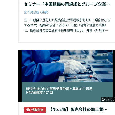
セミナー「中国組織の再編成とグループ企業間取引の注意とリスク回避」（2）
全て見放題 (月額)
五．一般区に登記した販売会社が保税取引をしたい場合はどう
するか 六．組織の統合によるスリム化（合併の制度と実務）
七．販売会社の加工貿易手冊を取得可否 八．外債（対外借入
金）の返済ができなくなった場合の対応 九．香港法人の位置
付けと資本構成変更について
09:52
【No.246】販売会社の加工貿易手冊取得と異地加工貿易
特典付き