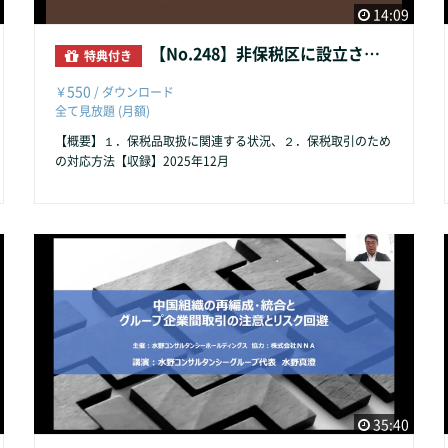
14:09
【No.248】非保税区に設立された販売会社の保税取引対応
特典付き
550
￥
/ ダウンロード
全て見放題 (月額)
【概要】１．保税品取扱に関連する状況、２．保税取引のため
の対応方法【収録】2025年12月
35:40