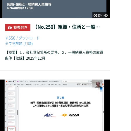
09:48
【No.250】組織・住所と一般納税人資格等
特典付き
550
￥
/ ダウンロード
全て見放題 (月額)
【概要】１．会社登記場所の要件、２．一般納税人資格の取得
条件【収録】2025年12月