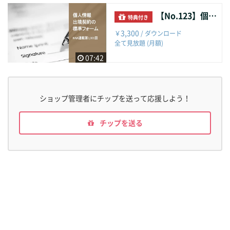
【No.123】個人情報出境契約の標準フォーム
特典付き
3,300
￥
/ ダウンロード
全て見放題 (月額)
07:42
ショップ管理者にチップを送って応援しよう！
チップを送る