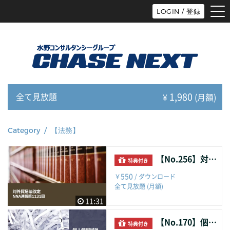
tog
LOGIN / 登録
nav
1,980
全て見放題
¥
(月額)
Category / 【法務】
【No.256】対外貿易法改定
特典付き
550
￥
/ ダウンロード
全て見放題 (月額)
11:31
【No.170】個人情報域外移転規制緩和
特典付き