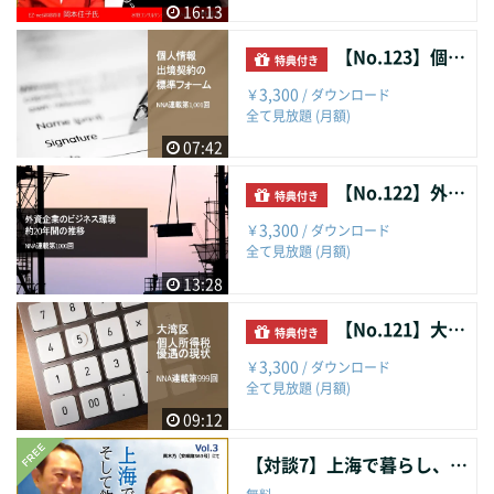
16:13
【No.123】個人情報出境契約の標準フォーム
特典付き
3,300
￥
/ ダウンロード
全て見放題 (月額)
07:42
【No.122】外資企業のビジネス環境約20年間の推移
特典付き
3,300
￥
/ ダウンロード
全て見放題 (月額)
13:28
【No.121】大湾区個人所得税優遇の現状
特典付き
3,300
￥
/ ダウンロード
全て見放題 (月額)
09:12
【対談7】上海で暮らし、そして飲む。（３）