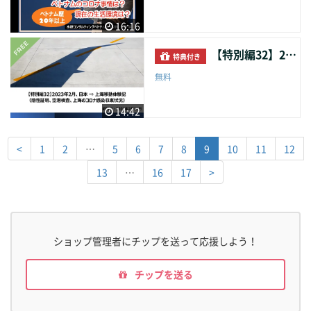
16:16
【特別編32】2023年2月、日本⇒上海移動体験記（陰性証明、空港検査、上海のコロナ感染収束状況）
特典付き
無料
14:42
<
1
2
…
5
6
7
8
9
10
11
12
13
…
16
17
>
ショップ管理者にチップを送って応援しよう！
チップを送る