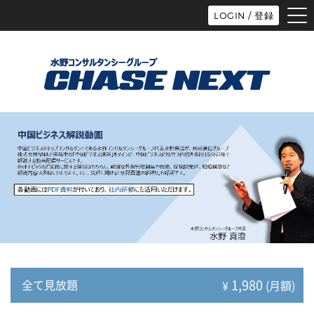
tog
LOGIN / 登録
nav
1,980
全て見放題
¥
(月額)