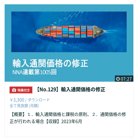
07:27
【No.129】輸入通関価格の修正
特典付き
3,300
￥
/ ダウンロード
全て見放題 (月額)
【概要】１．輸入通関価格と課税の原則、２．通関価格の修
正が行われる場合【収録】2023年6月