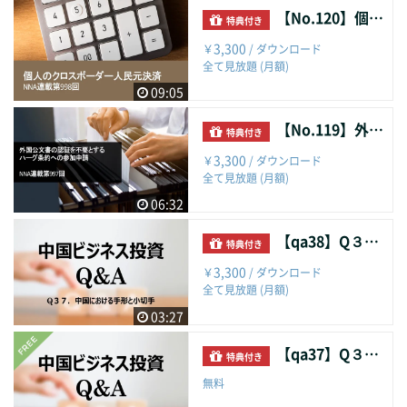
【No.120】個人のクロスボーダー人民元決済
特典付き
3,300
￥
/ ダウンロード
全て見放題 (月額)
09:05
【No.119】外国公文書の認証を不要とするハーグ条約への参加申請
特典付き
3,300
￥
/ ダウンロード
全て見放題 (月額)
06:32
【qa38】Q３７．中国における手形と小切手
特典付き
3,300
￥
/ ダウンロード
全て見放題 (月額)
03:27
【qa37】Q３６．個人の外貨管理
特典付き
無料