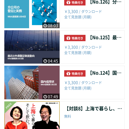
【No.126】分公司の登記と実務
特典付き
業へ製品を納入している。製品の一部工程を、納入先近くで
3,300
製造した場合、保税扱いは出来なくなるのでしょうか？３．
￥
/ ダウンロード
全て見放題 (月額)
中国企業の対日投資手続きについての質問 特に4点（①国家
発展局 ②法人設立動向 ③送金④口座開設）に関して興味を持
08:03
っています。 【収録】2023年5月
【No.125】最近の外債登記制度動向
特典付き
3,300
￥
/ ダウンロード
全て見放題 (月額)
04:45
【No.124】国内信用状
特典付き
3,300
￥
/ ダウンロード
全て見放題 (月額)
07:49
【対談8】上海で暮らし、そして飲む。（４）
無料