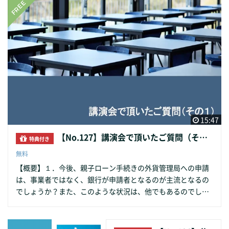
は何になるとお考えでしょうか？ 例えば、個人消費？不動
産？製造業（電気自動車？半導体？）？ 【収録】2023年5月
15:47
【No.127】講演会で頂いたご質問（その１）
特典付き
無料
【概要】１．今後、親子ローン手続きの外貨管理局への申請
は、事業者ではなく、銀行が申請者となるのが主流となるの
でしょうか？また、このような状況は、他でもあるのでしょ
うか？「企業の中長期外債審査登記管理弁法(発改委令[2023]
56号)」の運用について教えてください。２．保税区域に関す
る質問 A社は上海・浦東にて加工製造。保税扱いで外資企