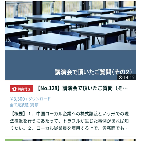
14:12
【No.128】講演会で頂いたご質問（その２）
特典付き
3,300
￥
/ ダウンロード
全て見放題 (月額)
【概要】１．中国ローカル企業への株式譲渡という形での現
法撤退を行うにあたって、トラブルが生じた事例があれば知
りたい。２．ローカル従業員を雇用する上で、労務面でもっ
とも気をつけることは？３．今後数年の中国の成長エンジン