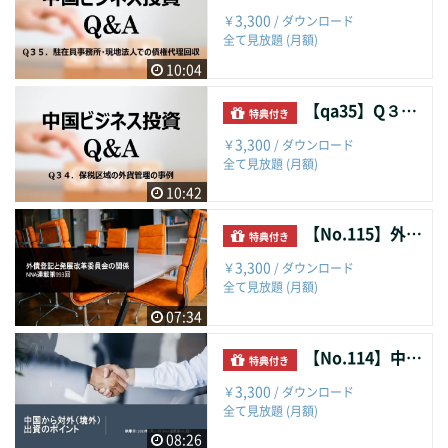
3,300
￥
/ ダウンロード
全て見放題 (月額)
10:04
【qa35】Q３４．保税区域の外貨管理の事例
特典付き
3,300
￥
/ ダウンロード
全て見放題 (月額)
10:42
【No.115】外債登記と発展改革委員会の関係
特典付き
3,300
￥
/ ダウンロード
全て見放題 (月額)
07:34
【No.114】中国から対外（境外）出資のポイント
特典付き
3,300
￥
/ ダウンロード
全て見放題 (月額)
08:26