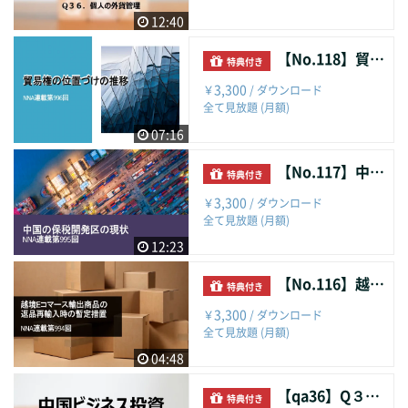
12:40
【No.118】貿易権の位置づけの推移
特典付き
3,300
￥
/ ダウンロード
全て見放題 (月額)
07:16
【No.117】中国の保税開発区の現状
特典付き
3,300
￥
/ ダウンロード
全て見放題 (月額)
12:23
【No.116】越境Eコマース輸出商品の返品再輸入時の暫定措置
特典付き
3,300
￥
/ ダウンロード
全て見放題 (月額)
04:48
【qa36】Q３５．駐在員事務所・現地法人での債権代理回収
特典付き