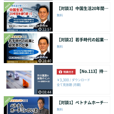
【対談3】中国生活20年間を振り返って
無料
22:57
【対談2】若手時代の起業と経営者の仕事
無料
28:40
【No.113】持分譲渡の実務ポイント
特典付き
3,300
￥
/ ダウンロード
全て見放題 (月額)
08:44
【対談1】ベトナムホーチミンのいま
無料