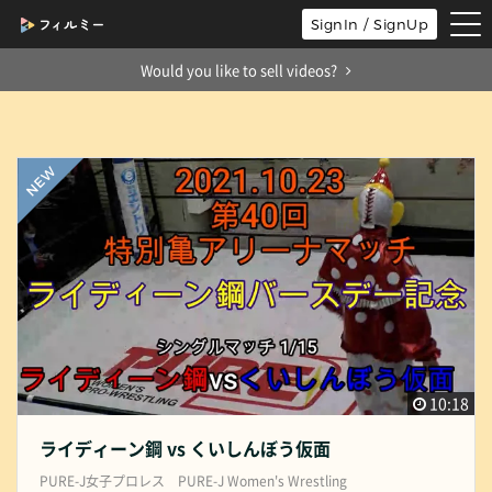
tog
SignIn / SignUp
nav
Would you like to sell videos?
10:18
ライディーン鋼 vs くいしんぼう仮面
PURE-J女子プロレス PURE-J Women's Wrestling