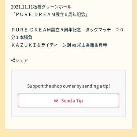
2021.11.11板橋グリーンホール
「ＰＵＲＥ-ＤＲＥＡＭ設立５周年記念」
ＰＵＲＥ-ＤＲＥＡＭ設立５周年記念 タッグマッチ ２０
分１本勝負
ＫＡＺＵＫＩ＆ライディーン鋼 vs 米山香織＆真琴
シェア
Support the shop owner by sending a tip!
Send a Tip