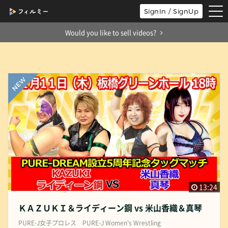
tog
SignIn / SignUp
nav
Would you like to sell videos?
13:24
ＫＡＺＵＫＩ＆ライディーン鋼 vs 米山香織＆真琴
PURE-J女子プロレス PURE-J Women's Wrestling