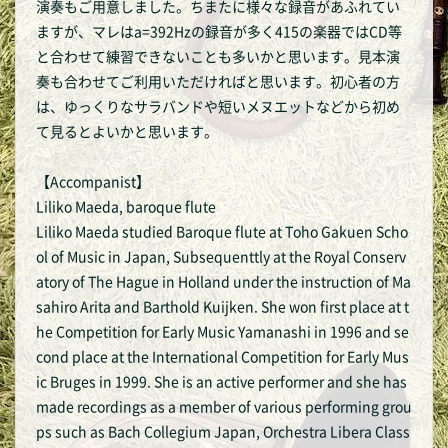
演奏もご用意しました。ちまたに様々な録音があふれてい
ますが、マレはa=392Hzの録音が多く415の楽器ではCD等
と合わせて練習できないことも多いかと思います。見本演
奏も合わせてご利用いただければと思います。初心者の方
は、ゆっくりなサラバンドや短いメヌエットなどから初め
て見るとよいかと思います。
【Accompanist】
Liliko Maeda, baroque flute
Liliko Maeda studied Baroque flute at Toho Gakuen Scho
ol of Music in Japan, Subsequenttly at the Royal Conserv
atory of The Hague in Holland under the instruction of Ma
sahiro Arita and Barthold Kuijken. She won first place at t
he Competition for Early Music Yamanashi in 1996 and se
cond place at the International Competition for Early Mus
ic Bruges in 1999. She is an active performer and she has
made recordings as a member of various performing grou
ps such as Bach Collegium Japan, Orchestra Libera Class