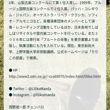
6年、山梨古楽コンクールにて第１位入賞し、1999年、ブル
ージュ国際古楽コンクールで２位入賞。バッハ・コレギウ
ム・ジャパン、オーケストラ・リベラ・クラシカ、ソフィ
オ・アルモニコなど、各種演奏団体のメンバーとして演
奏・レコーディング活動をしているほか、日本各地でしば
しばリサイタルや室内楽コンサートを行っている。また２
００６年には単行本「フルートの肖像」を東京書籍より出
版し、執筆活動にも力を入れている。現在、東京藝術大
学、上野学園大学非常勤講師。公式ホームページは「りり
この部屋」で検索。
● HP：
http://www2.odn.ne.jp/~cco69970/index.html/liliko.html
● Twitter： @LilikoMaeda
● Instagram：@lilikomaeda
西野晟一郎 チェンバロ