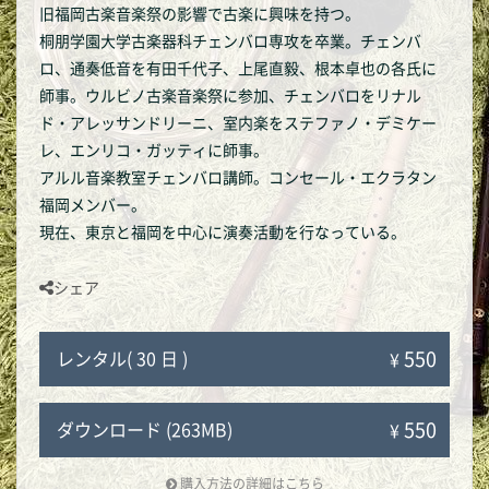
旧福岡古楽音楽祭の影響で古楽に興味を持つ。
桐朋学園大学古楽器科チェンバロ専攻を卒業。チェンバ
ロ、通奏低音を有田千代子、上尾直毅、根本卓也の各氏に
師事。ウルビノ古楽音楽祭に参加、チェンバロをリナル
ド・アレッサンドリーニ、室内楽をステファノ・デミケー
レ、エンリコ・ガッティに師事。
アルル音楽教室チェンバロ講師。コンセール・エクラタン
福岡メンバー。
現在、東京と福岡を中心に演奏活動を行なっている。
シェア
550
レンタル( 30 日 )
¥
550
ダウンロード (263MB)
¥
購入方法の詳細はこちら