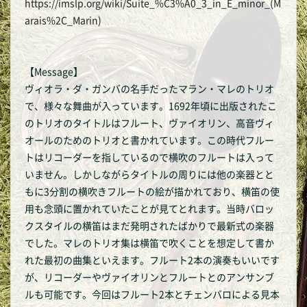
https://imslp.org/wiki/Suite_%C3%A0_3_in_E_minor_(M
arais%2C_Marin)
【Message】
ヴィオラ・ダ・ガンバの名手だったマラン・マレのトリオ
で、様々な舞曲が入っています。1692年頃に出版されたこ
のトリオのタイトルはフルート、ヴァイオリン、高音ヴィ
オールのためのトリオと書かれています。この時代フルー
トはリコーダーを指しているので横吹のフルートは入って
いません。しかしながらタイトルの周りには他の楽器とと
もに3分割の横吹きフルートの絵が描かれており、横笛の使
用も念頭に置かれていたことが見てとれます。当時バロッ
クスタイルの横笛はまだ発明されたばかりで最新式の楽器
でした。マレのトリオ集は横笛で吹くことを想定して書か
れた最初の曲集といえます。フルート2本の演奏もいいです
が、リコーダーやヴァイオリンとフルートとのアンサンブ
ルも可能です。今回はフルート2本とチェンバロによる見本