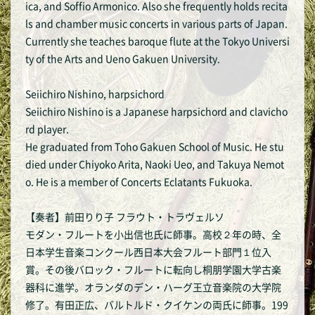
ica, and Soffio Armonico. Also she frequently holds recita
ls and chamber music concerts in various parts of Japan.
Currently she teaches baroque flute at the Tokyo Universi
ty of the Arts and Ueno Gakuen University.
Seiichiro Nishino, harpsichord
Seiichiro Nishino is a Japanese harpsichord and clavicho
rd player.
He graduated from Toho Gakuen School of Music. He stu
died under Chiyoko Arita, Naoki Ueo, and Takuya Nemot
o. He is a member of Concerts Eclatants Fukuoka.
【奏者】前田りり子 フラウト・トラヴェルソ
モダン・フルートを小出信也氏に師事。高校２年の時、全
日本学生音楽コンクール西日本大会フルート部門１位入
賞。その後バロック・フルートに転向し桐朋学園大学古楽
器科に進学。オランダのデン・ハーグ王立音楽院の大学院
修了。有田正広、バルトルド・クイケンの両氏に師事。199