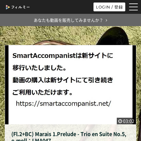
tog
LOGIN / 登録
nav
あなたも動画を販売してみませんか？
03:02
(Fl.2+BC) Marais 1.Prelude - Trio en Suite No.5,
e-moll：LMA047