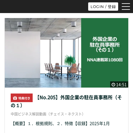
tog
LOGIN / 登録
nav
14:51
【No.205】外国企業の駐在員事務所（そ
特典付き
の１）
中国ビジネス解説動画（チェイス・ネクスト）
【概要】１．根拠規則、２．特徴【収録】2025年1月