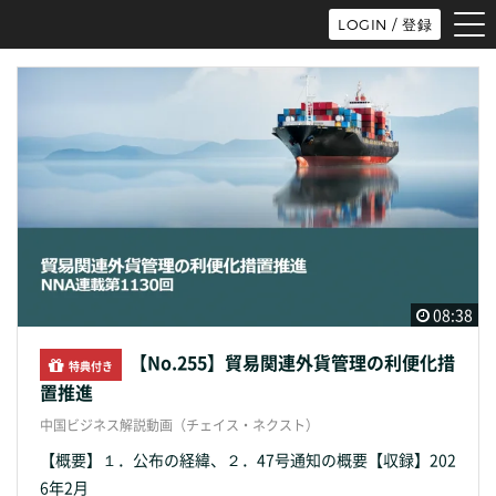
tog
LOGIN / 登録
nav
08:38
【No.255】貿易関連外貨管理の利便化措
特典付き
置推進
中国ビジネス解説動画（チェイス・ネクスト）
【概要】１．公布の経緯、２．47号通知の概要【収録】202
6年2月