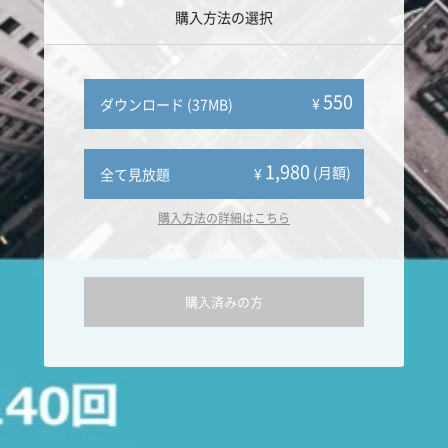
購入方法の選択
550
¥
ダウンロード (37MB)
1,980
(月額)
¥
全て見放題
購入方法の詳細はこちら
購入済みの方