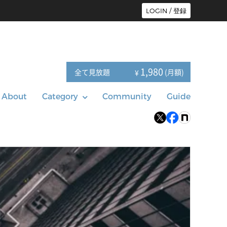
LOGIN / 登録
1,980
全て見放題
(月額)
¥
About
Category
Community
Guide