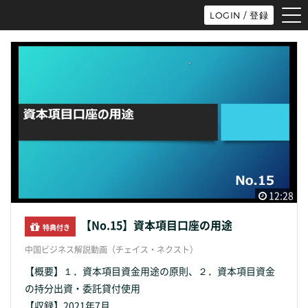
tog
LOGIN / 登録
nav
12:28
【No.15】資本項目口座の用途
特典付き
中国ビジネス解説動画（チェイス・ネクスト）
【概要】１．資本項目資金用途の原則、２．資本項目資金
の持分出資・委託貸付使用
【収録】2021年7月