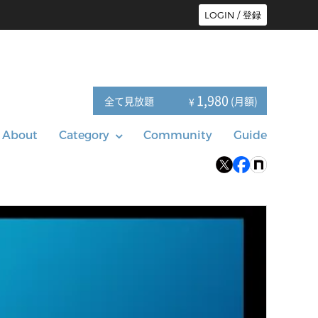
LOGIN / 登録
1,980
全て見放題
(月額)
¥
About
Category
Community
Guide