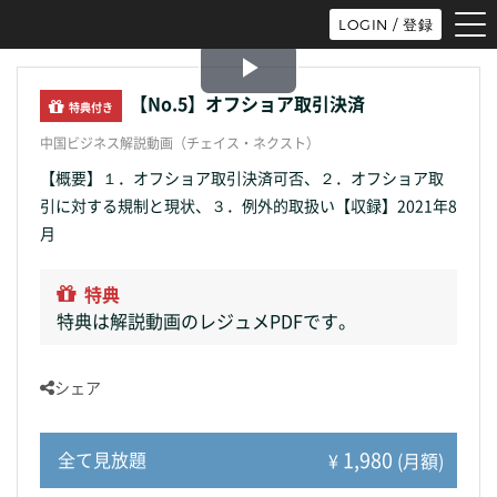
tog
LOGIN / 登録
nav
Play
【No.5】オフショア取引決済
特典付き
Video
中国ビジネス解説動画（チェイス・ネクスト）
【概要】１．オフショア取引決済可否、２．オフショア取
引に対する規制と現状、３．例外的取扱い【収録】2021年8
月
特典
特典は解説動画のレジュメPDFです。
シェア
1,980
全て見放題
¥
(月額)