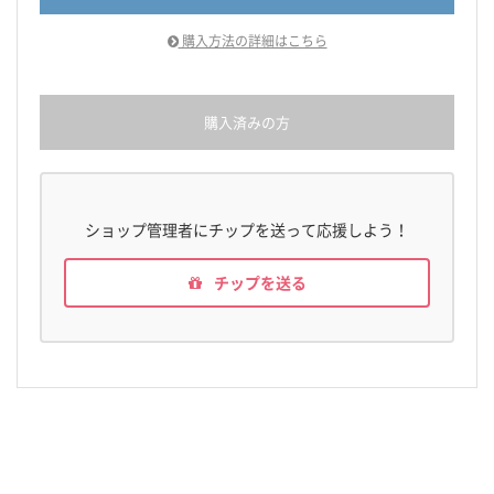
購入方法の詳細はこちら
購入済みの方
ショップ管理者にチップを送って応援しよう！
チップを送る