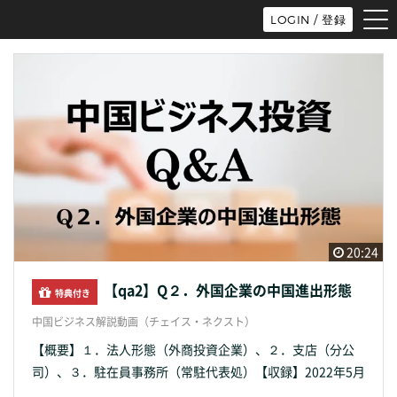
tog
LOGIN / 登録
nav
20:24
【qa2】Q２．外国企業の中国進出形態
特典付き
中国ビジネス解説動画（チェイス・ネクスト）
【概要】１．法人形態（外商投資企業）、２．支店（分公
司）、３．駐在員事務所（常駐代表処）【収録】2022年5月