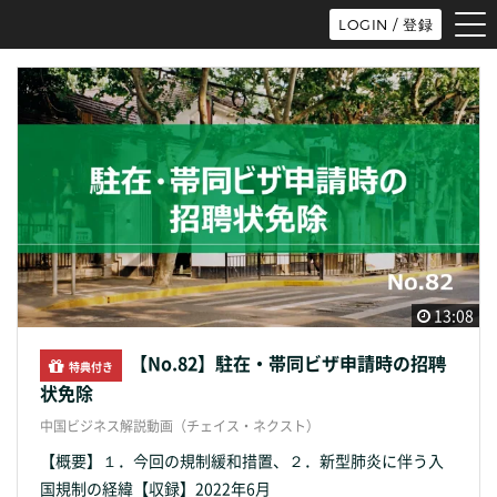
tog
LOGIN / 登録
nav
13:08
【No.82】駐在・帯同ビザ申請時の招聘
特典付き
状免除
中国ビジネス解説動画（チェイス・ネクスト）
【概要】１．今回の規制緩和措置、２．新型肺炎に伴う入
国規制の経緯【収録】2022年6月