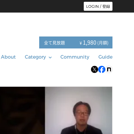
LOGIN / 登録
1,980
全て見放題
(月額)
¥
About
Category
Community
Guide