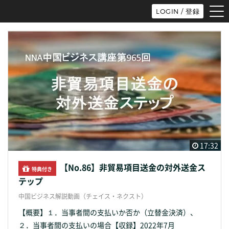
tog
LOGIN / 登録
nav
17:32
【No.86】非貿易項目送金の対外送金ス
特典付き
テップ
中国ビジネス解説動画（チェイス・ネクスト）
【概要】１．当事者間の支払いか否か（立替金決済）、
２．当事者間の支払いの場合【収録】2022年7月