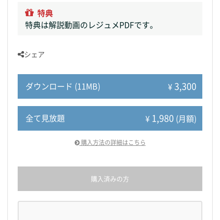
特典
特典は解説動画のレジュメPDFです。
シェア
3,300
ダウンロード (11MB)
¥
1,980
全て見放題
¥
(月額)
購入方法の詳細はこちら
購入済みの方