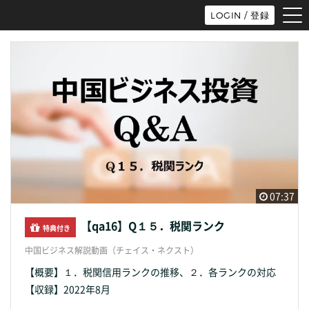
tog
LOGIN / 登録
nav
07:37
【qa16】Q１５．税関ランク
特典付き
中国ビジネス解説動画（チェイス・ネクスト）
【概要】１．税関信用ランクの推移、２．各ランクの対応
【収録】2022年8月