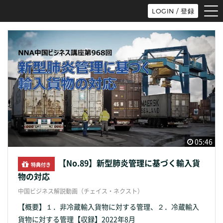
tog
LOGIN / 登録
nav
05:46
【No.89】新型肺炎管理に基づく輸入貨
特典付き
物の対応
中国ビジネス解説動画（チェイス・ネクスト）
【概要】１．非冷蔵輸入貨物に対する管理、２．冷蔵輸入
貨物に対する管理【収録】2022年8月